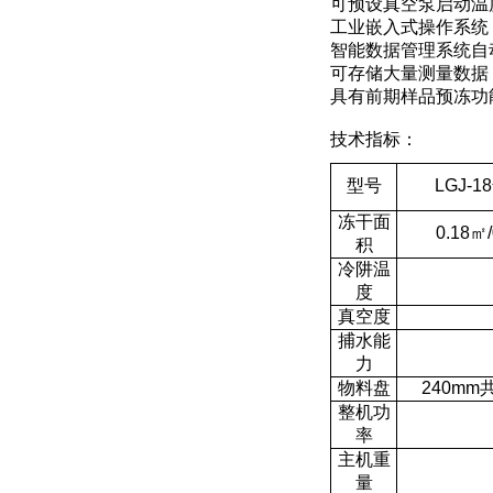
可预设真空泵启动温
工业嵌入式操作系统
智能数据管理系统自
可存储大量测量数据
具有前期样品预冻功
技术指标：
型号
LGJ-
冻干面
0.18㎡
积
冷阱温
度
真空度
捕水能
力
物料盘
240mm
整机功
率
主机重
量