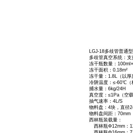
LGJ-18多歧管普
多歧管真空系统：支
冻干瓶数量：100ml×2
冻干面积：0.18m²
冻干量：1.8L（以厚
冷阱温度：≤-60℃（
捕水量：6kg/24H
真空度：≤1Pa（空
抽气速率：4L/S
物料盘：4块，直径2
物料盘间距：70mm
西林瓶装载量：
西林瓶Φ12mm：1
西林瓶Φ16mm：7