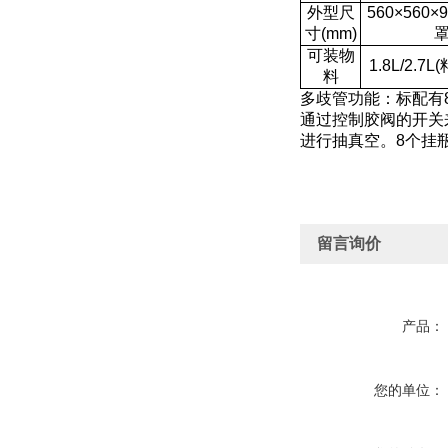
外型尺
560×560×
寸(mm)
罩
可装物
1.8L/2.7
料
多歧管功能：标配有
通过控制胶阀的开关
进行抽真空。8个挂
留言询价
产品：
您的单位：