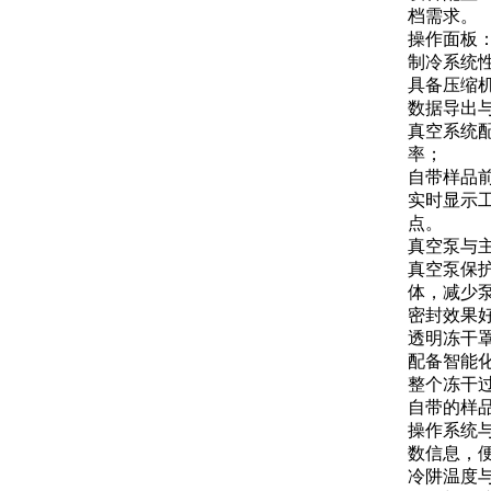
档需求。
操作面板
制冷系统
具备压缩
数据导出
真空系统
率；
自带样品
实时显示
点。
真空泵与
真空泵保
体，减少
密封效果
透明冻干
配备智能
整个冻干
自带的样
操作系统
数信息，
冷阱温度与