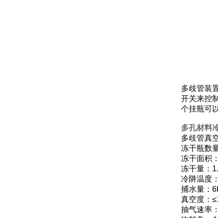
多歧管装
开关来控
个挂瓶可
多孔材料冷
多歧管真
冻干瓶数量：1
冻干面积：0
冻干量：1
冷阱温度：
捕水量：6k
真空度：≤
抽气速率：4