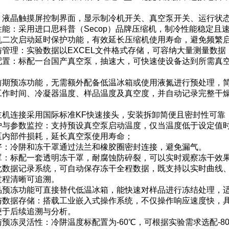
：液晶触摸屏控制界面，显示制冷机开关、真空泵开关、运行状
性能：采用进口思科普（Secop）品牌压缩机，制冷性能稳定
机二次启动延时保护功能，有效延长压缩机使用寿命，避免频繁
与管理：实验数据以EXCEL文件格式存储，可容纳大量测量数
配置：标配一台国产真空泵，抽速大，可快速使设备达到所需真空
前期预冻功能，无需额外配备低温冰箱或使用液氮进行预处理，
工作时间、冷凝器温度、样品温度及真空度，并自动记录完整干
主机连接采用国际标准KF快速接头，安装拆卸简便且密封性可靠
护与参数监控：支持预设真空泵启动温度，仅当温度低于设定值
泵内部件损耗，延长真空泵使用寿命；
好：冷阱和冻干罩通过法兰和橡胶圈密封连接，避免漏气。
罩：标配一套透明冻干罩，耐腐蚀防碎裂，可以实时观察冻干效
化数据记录系统，可自动保存冻干全程数据，既支持以实时曲线
过程清晰可追溯。
品预冻功能可直接替代低温冰箱，能快速对样品进行冻结处理，
与数据存储：搭载工业嵌入式操作系统，不仅操作响应速度快，
便于后续追溯与分析。
预冻灵活性：冷阱温度标配置为-60℃，可根据实验需求选配-8