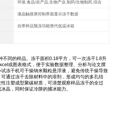
环保,食品/农产品,生物产业,制药/生物制药,综合
液晶触摸屏控制界面显示冻干数据
自带样品预冻功能替代低温冰箱
不同的样品。冻干面积0.18平方，可一次冻干1.8升
cel或图表格式，便于实验数据整理、分析与论文撰
小试冻干机可干燥纳米颗粒悬浮液，避免传统干燥导致
，可通过冻干去除材料中的溶剂，形成均匀的多孔结
次性注塑成型聚碳材质，可清楚观察样品冻干的全过
成冰晶，同时保证冷阱的捕冰能力。