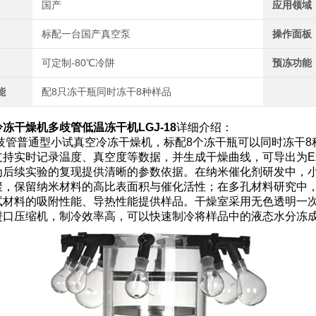
国产
应用领域
标配一台国产真空泵
操作面板
可定制-80℃冷阱
预冻功能
能
配8只冻干瓶同时冻干8种样品
冻干燥机多歧管低温冻干机LGJ-18
详细介绍：
8多歧管普通型小试真空冷冻干燥机，标配8个冻干瓶可以同时冻干8种
支持实时记录温度、真空度等数据，并生成干燥曲线，可导出为Ex
为后续实验的复现提供清晰的参数依据。在纳米催化剂研发中，
聚，保留纳米材料的高比表面积与催化活性；在多孔材料研究中
试材料的吸附性能、导热性能提供样品。干燥室采用无色透明一
进口压缩机，制冷效率高，可以快速制冷将样品中的液态水分冻