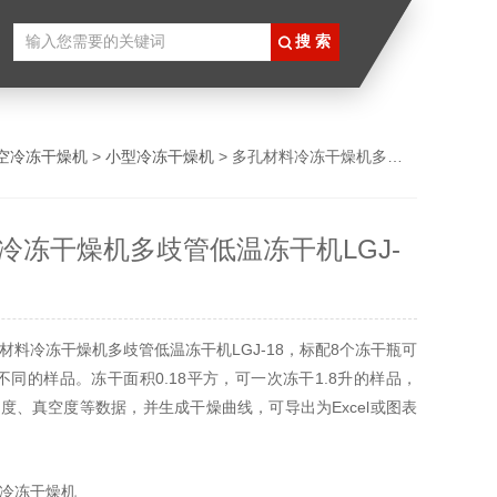
空冷冻干燥机
>
小型冷冻干燥机
> 多孔材料冷冻干燥机多歧管低温冻干机LGJ-18
冷冻干燥机多歧管低温冻干机LGJ-
材料冷冻干燥机多歧管低温冻干机LGJ-18，标配8个冻干瓶可
不同的样品。冻干面积0.18平方，可一次冻干1.8升的样品，
度、真空度等数据，并生成干燥曲线，可导出为Excel或图表
数据整理。采用进口思科普（Secop）品牌压缩机，制冷性能
，能使冷阱达到较低温度，实时显示工作时间、冷凝器温度、
冷冻干燥机
度，并自动记录完整干燥曲线。