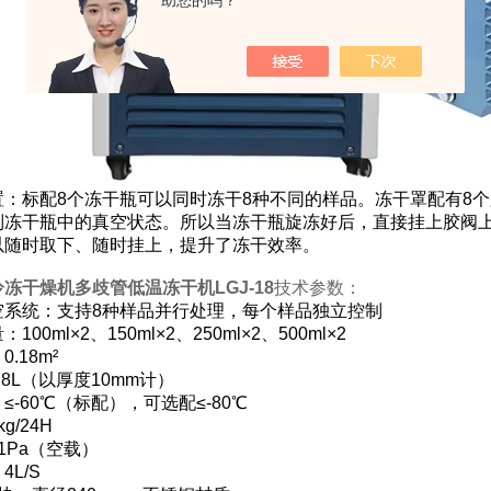
助您的吗？
置：标配8个冻干瓶可以同时冻干8种不同的样品。冻干罩配有8
制冻干瓶中的真空状态。所以当冻干瓶旋冻好后，直接挂上胶阀上
以随时取下、随时挂上，提升了冻干效率。
冻干燥机多歧管低温冻干机LGJ-18
技术参数：
空系统：支持8种样品并行处理，每个样品独立控制
00ml×2、150ml×2、250ml×2、500ml×2
.18m²
.8L（以厚度10mm计）
≤-60℃（标配），可选配≤-80℃
g/24H
1Pa（空载）
L/S