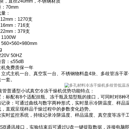
块，直径240mm，不锈钢材质
：70mm
载量：
2mm：1270支
6mm：716支
2mm：379支
1100W
60×560×980mm
g
20V 50HZ
音：≤55dB
主机免费质保一年
：立式主机一台、真空泵一台、不锈钢物料盘4块、多歧管冻干罩
道一套。
8多歧管普通型小试真空冷冻干燥机优势功能特点：
置：标配有8个适配挂瓶、冻干瓶及茄型瓶的接口，可同时对8种
与记录：可通过曲线与数字两种形式，实时显示冷阱温度、样品
线，直观呈现样品干燥过程中的参数变化趋势。
数实时监控系统，持续记录冷阱温度、样品温度、真空度等冻干
USB通讯接口，实验结束后可通过U盘一键提取数据，连接电脑