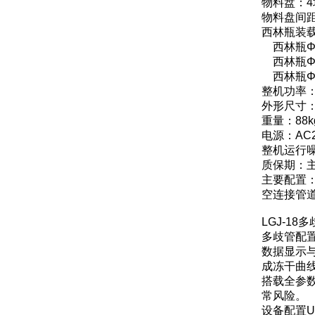
物料盘：4
物料盘间距
西林瓶装
西林瓶Φ1
西林瓶Φ1
西林瓶Φ2
整机功率：
外形尺寸：5
重量：88k
电源：AC2
整机运行噪
质保期：
主要配置
空连接管
LGJ-1
多歧管配
数据显示
成冻干曲
搭载全参
常风险。
设备配置