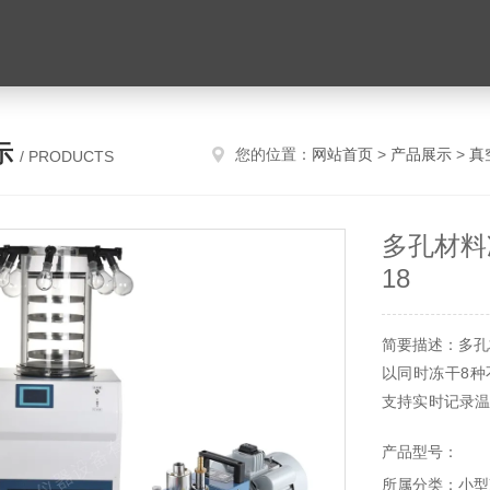
示
您的位置：
网站首页
>
产品展示
>
真
/ PRODUCTS
多孔材料
18
简要描述：多孔
以同时冻干8种
支持实时记录温
格式，便于实验
产品型号：
稳定且速度快
所属分类：小型
样品温度及真空