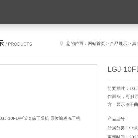
示
您的位置：
网站首页
>
产品展示
>
真
/ PRODUCTS
LGJ-1
简要描述：LG
作面板，可触
方，显示冻干
自动控制功能
产品型号：
完成自动预冻、
所属分类：中试
更新时间：2026-