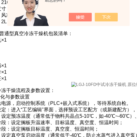
助您的吗？
10kg
：725×600×1270mm
：风冷
2L（料厚10mm）
0FD普通型真空冷冻干燥机包装清单：
×1
×1
×1
×1
冷冻干燥流程及参数设置：
始化与参数设置
总电源，启动控制系统（PLC+嵌入式系统），等待系统自检。
设定：进入“工艺编辑"界面，选择预设工艺配方（或新建配方）
设定预冻温度（通常低于物料共晶点5-10℃，如-40℃~-60℃
阶段：设定搁板升温速率、目标温度、真空度、恒温时间；
阶段：设定搁板目标温度、真空度、恒温时间；
：设定真空泵启动温度（通常低于-40℃，防止水蒸气进入真空