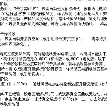
冻阶段
无误后，点击“启动工艺"，设备自动进入预冻模式，搁板通过电
：在“运行监控"界面观察搁板温度、样品温度（通过标配探头）
度稳定无波动（若样品温度未达标，需延长恒温时间，避免后续
判断：若设备无自动判断功能，可通过样品温度曲线确认——样
。
华干燥阶段
后，设备自动开启真空泵（或手动点击“开真空泵"）——需等待真
免物料表面融化）。
：
：若真空度突然升高，可能是物料升华速率过快、冷阱捕水能力不
：确保冷阱温度稳定在-60℃（标准版）或-80℃（定制版）以
度：升华阶段样品温度应始终低于共晶点，若样品温度异常升高
判断：当搁板温度升至解析阶段目标值、样品温度与搁板温度基
析干燥阶段（或手动切换）。
燥阶段
空度（如＜20Pa），通过搁板电加热将物料温度升至设定值（如
时）。
物料工艺经验，设定固定解析时间，或观察真空度曲线无波动、
，点击“停止加热"，保持真空泵运行10-20分钟（进一步去除
物料取出阶段