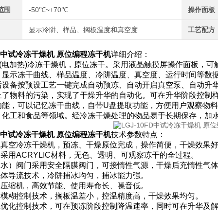
范围
-50℃~+70℃
操作面板
显示冷阱、样品、搁板温度和真空度
工艺配方
0FD中试冷冻干燥机 原位编程冻干机
详细介绍：
0FD(电加热)冷冻干燥机，原位冻干。采用液晶触摸屏操作面板
，显示冻干曲线、样品温度、冷阱温度、真空度、运行时间等数
后设备按预设工艺一键完成自动预冻、自动开启真空泵、自动升
止了物料的污染，实现了干燥升华的自动化。可在升华阶段控制
功能，可以记忆冻干曲线，自带U盘提取功能，方便用户观察物
、化工和食品等领域。经冷冻干燥处理的物品易于长期保存，加
0FD中试冷冻干燥机 原位编程冻干机
技术参数特点：
原位真空冷冻干燥机，预冻、干燥原位完成，操作简便，干燥效果
门采用ACRYLIC材料，无色、透明、可观察冻干的全过程。
（放水）阀门采用安全隔膜阀门，可接惰性气源，干燥后充惰性气
的气体导流技术，冷阱捕冰均匀，捕冰能力强。
品牌压缩机，高效节能、使用寿命长、噪音低。
温度模糊控制技术，搁板温差小，控温精度高，干燥效果均匀。
曲线优化控制技术，可在预冻阶段控制降温速率，同时可在升华及