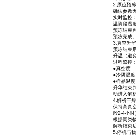
2.原位预
确认参数
实时监控
温阶段温
预冻结束
预冻完成
3.真空升
预冻结束
升温（避
过程监控
●真空度
●冷阱温度
●样品温
升华结束
动进入解
4.解析干
保持高真
般2-4小
根据同类
解析结束后
5.停机与