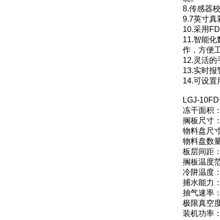
8.传感
9.7英寸
10.采用
11.智
作，方便
12.灵活
13.实时
14.可设
LGJ-1
冻干面积：
搁板尺寸：4
物料盘尺寸：
物料盘数量
板层间距：
搁板温度范围
冷阱温度：
捕水能力：≥
抽气速率：4
极限真空度
装机功率：