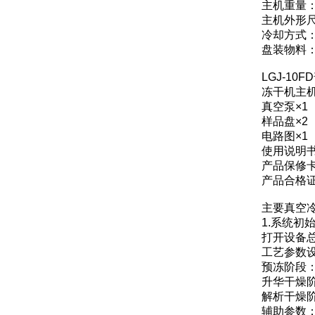
主机重量：2
主机外形尺寸
冷却方式
盘装物料：
LGJ-1
冻干机主机
真空泵×1
样品盘×2
电路图×1
使用说明书
产品保修卡
产品合格证
主要真空
1.系统初
打开设备
工艺参数
预冻阶段：
升华干燥
解析干燥
辅助参数