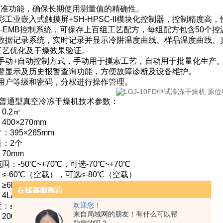
器校准功能，确保长期使用测量值的精确性。
真彩工业嵌入式触摸屏+SH-HPSC-II模块化控制器，控制精度高
FD-EMB控制系统，可保存上百组工艺配方，每组配方包含50个
能化数据记录系统，实时记录并显示冷阱温度曲线、样品温度曲线
工艺优化及干燥效果验证。
的手动+自动控制方式，手动用于摸索工艺，自动用于批量化生产
报警显示及历史报警查询功能，方便故障诊断及设备维护。
置用户等级和密码，分权进行操作管理。
0FD普通型真空冷冻干燥机技术参数：
0.2㎡
00×270mm
395×265mm
：2个
70mm
：-50℃~+70℃，可选-70℃~+70℃
≤-60℃（空载），可选≤-80℃（空载）
6kg/24h
L/s
欢迎您！
：≤5Pa（空载）
来自局域网的朋友！有什么可以帮
2000w