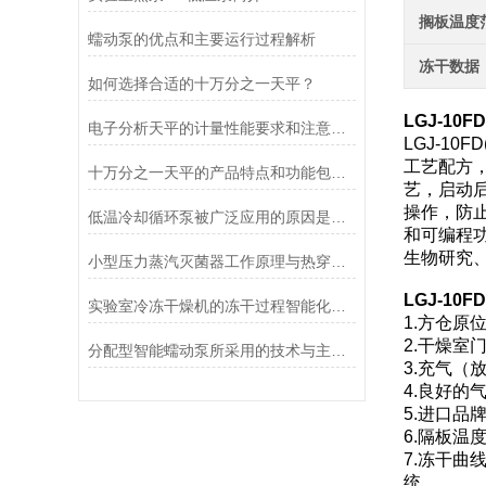
搁板温度
蠕动泵的优点和主要运行过程解析
冻干数据
如何选择合适的十万分之一天平？
LGJ-1
电子分析天平的计量性能要求和注意事项说明
LGJ-1
工艺配方
十万分之一天平的产品特点和功能包括哪些
艺，启动
操作，防
低温冷却循环泵被广泛应用的原因是什么？
和可编程
生物研究
小型压力蒸汽灭菌器工作原理与热穿透性分析
LGJ-1
实验室冷冻干燥机的冻干过程智能化功能和基本操作流程
1.方仓
2.干燥室
分配型智能蠕动泵所采用的技术与主要功能
3.充气
4.良好
5.进口
6.隔板
7.冻干
统。