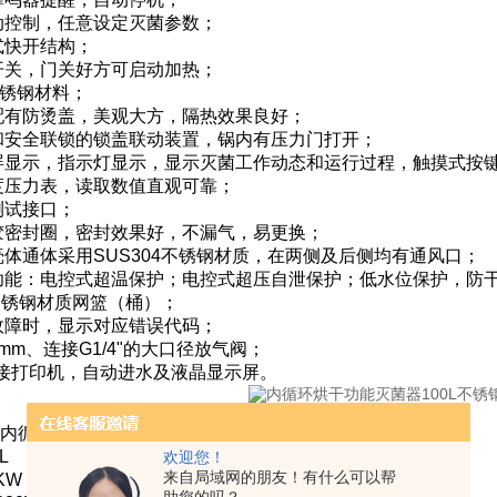
动控制，任意设定灭菌参数；
式快开结构；
开关，门关好方可启动加热；
不锈钢材料；
配有防烫盖，美观大方，隔热效果良好；
和安全联锁的锁盖联动装置，锅内有压力门打开；
码屏显示，指示灯显示，显示灭菌工作动态和运行过程，触摸式按
度压力表，读取数值直观可靠；
测试接口；
胶密封圈，密封效果好，不漏气，易更换；
体通体采用SUS304不锈钢材质，在两侧及后侧均有通风口；
功能：电控式超温保护；电控式超压自泄保护；低水位保护，防
4不锈钢材质网篮（桶）；
故障时，显示对应错误代码；
mm、连接G1/4"的大口径放气阀；
外接打印机，自动进水及液晶显示屏。
00X内循环干燥压力蒸汽灭菌器技术参数：
L
欢迎您！
来自局域网的朋友！有什么可以帮
KW