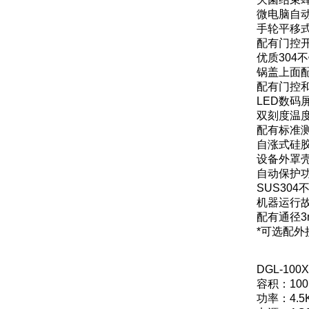
微电脑自
手轮平移
配有门控
优质304
锅盖上面
配有门控
LED数
双刻度温
配有标准
自涨式硅
设备外罩壳
自动保护
SUS30
机器运行
配有通径3
*可选配
DGL-1
容积：100
功率：4.5