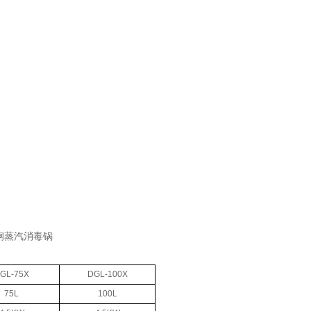
GL-75X
DGL-100X
75L
100L