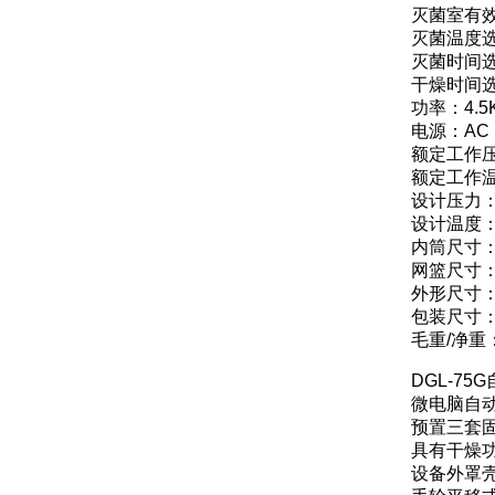
灭菌室有效
灭菌温度选择
灭菌时间选
干燥时间选
功率：4.5
电源：AC 11
额定工作压力
额定工作温
设计压力：-0
设计温度：
内筒尺寸：Φ
网篮尺寸：Φ
外形尺寸：5
包装尺寸：6
毛重/净重：1
DGL-7
微电脑自
预置三套固
具有干燥
设备外罩壳