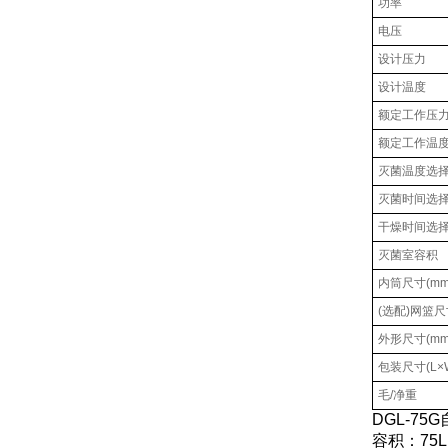
功率
电压
设计压力
设计温度
额定工作压
额定工作温
灭菌温度选
灭菌时间选
干燥时间选
灭菌室容积
内筒尺寸(mm
(选配)网篮尺
外形尺寸(mm
包装尺寸(L×W
毛/净重
DGL-7
容积：75L