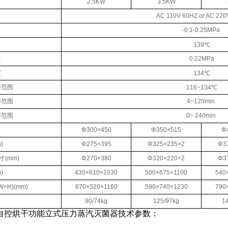
2.5KW
3.5KW
AC 110V 60HZ or AC 220
-0.1-0.25MPa
139℃
力
0.22MPa
度
134℃
择范围
116~134℃
择范围
4~120min
择范围
0~ 240min
Φ300×450
Φ350×515
Φ
)
Φ275×395
Φ325×235×2
Φ3
寸(mm)
Φ270×380
Φ320×220×2
Φ3
)
430×610×1030
500×675×1100
540
×H)(mm)
670×520×1160
590×740×1230
790
90/74kg
125/97kg
1
5G自控烘干功能立式压力蒸汽灭菌器技术参数：