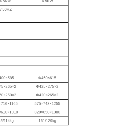
4.5KW
4.5KW
V 50HZ
400×585
Φ450×615
75×265×2
Φ425×275×2
70×250×2
Φ420×265×2
×716×1165
575×748×1255
×610×1310
820×650×1380
45/114kg
161/129kg