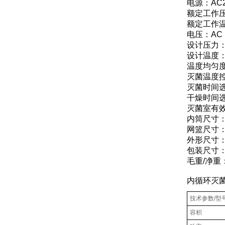
电源：AC2
额定工作压力
额定工作温
电压：AC 11
设计压力：-0
设计温度：
温度均匀度
灭菌温度控
灭菌时间选
干燥时间选
灭菌室有效
内筒尺寸：Φ
网篮尺寸：Φ
外形尺寸：5
包装尺寸：8
毛重/净重：1
内循环灭
技术参数/型
容积