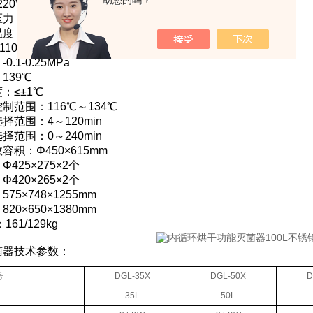
助您的吗？
20V 50Hz
：0.22MPa
度：134℃
0V 60HZ or AC 220V 50HZ
.1-0.25MPa
139℃
：≤±1℃
制范围：116℃～134℃
择范围：4～120min
择范围：0～240min
容积：Φ450×615mm
425×275×2个
420×265×2个
75×748×1255mm
20×650×1380mm
61/129kg
菌器技术参数：
号
DGL-35X
DGL-50X
D
35L
50L