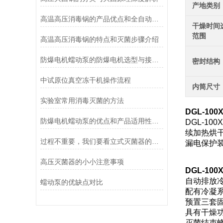
产地类别
高温高压消毒锅的产品优点和全自动控制系统说明
干燥时间
范围
高温高压消毒锅的特点和灭菌步骤介绍
防爆电机蠕动泵的防爆电机选型与接线要求
密封结构
中试原位真空冻干机操作流程
内筒尺寸
实验室常用消毒灭菌的方法
DGL-100
防爆电机蠕动泵的优点和产品适用性角度考量
DGL-1
续加热烘
过程不重要，我们要看立式灭菌器的灭菌效果
漏电保护
高压灭菌器的小小注意事项
DGL-100
自动排放
蠕动泵的优缺点对比
配有冷凝
预置三套固
具有干燥
灭菌结束