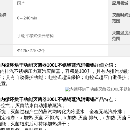
国产
应用领域
选择
灭菌时间
0～240min
范围
灭菌温度
手轮平移式快开结构
范围
Φ425×275×2个
X
内循环烘干功能灭菌器100L不锈钢蒸汽消毒锅
详细介绍：
00X内排汽不锈钢压力蒸汽灭菌器，容积是100升，具有内排汽
干；具有自动保护功能：电控式超温保护；电控式超压自泄保护
装置。
X
内循环烘干功能灭菌器100L不锈钢蒸汽消毒锅
产品特点：
冷空气，灭菌结束自动排放蒸汽；
系统，灭菌过程产生的蒸汽均转化为冷凝水，全程无蒸汽外排；
定程序：a.加热-灭菌-不排汽，b.加热-灭菌-排气，c.加热-灭菌-
功能，灭菌结束后可持续加热烘干；
蜂鸣器提醒，自动停机；