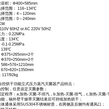
容积：Φ400×585mm
范围： 116~134℃
择范围：4～120min
择范围：0～240min
KW
0V 60HZ or AC 220V 50HZ
：0.22MPa
度：134℃
.1-0.25MPa
139℃
375×265mm×2个
370×250mm×2个
86×576×1210mm
70×620×1350mm
17/92kg
5G自控烘干功能立式压力蒸汽灭菌器产品特点：
动控制，任意设定灭菌参数；
定程序：a.加热-灭菌-不排汽，b.加热-灭菌-排气，c.加热-灭菌-
功能，锅外壁干燥带灭菌结束后可持续加热烘干；
体通体采用SUS304不锈钢材质，在两侧及后侧均有通风口；