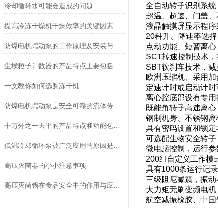
全自动转子识别系统
冷却循环水可能会造成的问题
超温、超速、门盖、
提高冷冻干燥机干燥效率的关键因素
液晶触摸屏显示程序
20种升、降速率选
防爆电机蠕动泵的工作原理及安装与配管
点动功能、短暂离心
SCT转速控制技术
尘埃粒子计数器的产品特点主要包括哪些？
SBT软刹车技术，
欧洲压缩机、采用加
一文教你如何选购冻干机
定速计时或启动计时
离心腔底部设有专用
防爆电机蠕动泵是安全可靠的流体传送解决方案
既能角转子高速离心
钢制机身、不锈钢离
十万分之一天平的产品特点和功能包括哪些
具有密码设置和锁定
可选配生物安全转子
低温冷却循环泵被广泛应用的原因是什么？
微电脑控制，运行参
200组自定义工作
高压灭菌器的小小注意事项
具有1000条运行
三级阻尼减震，振动
高压灭菌锅在食品安全中的作用与应用说明
大力矩无刷变频电机
航空减振橡胶、中国