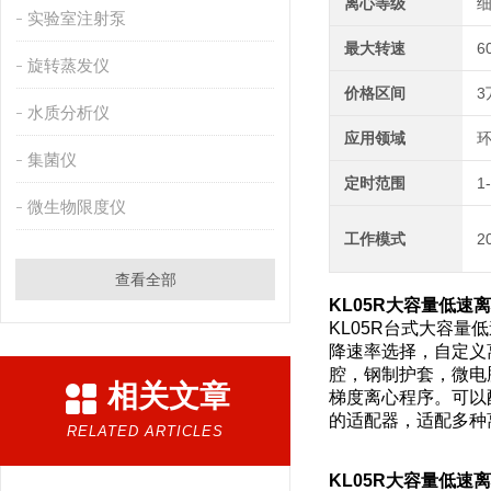
离心等级
细
实验室注射泵
最大转速
6
旋转蒸发仪
价格区间
3
水质分析仪
应用领域
环
集菌仪
定时范围
1
微生物限度仪
工作模式
2
查看全部
KL05R大容量低速离
KL05R台式大容量
降速率选择，自定义
腔，钢制护套，微电
相关文章
梯度离心程序。可以配套使
的适配器，适配多种
RELATED ARTICLES
KL05R大容量低速离