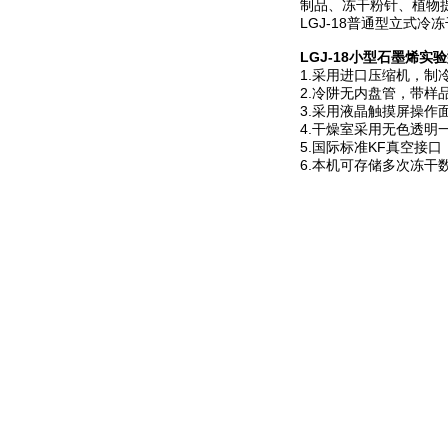
制品、冻干粉针、植物
LGJ-18普通型立式
LGJ-18小型石墨烯实
1.采用进口压缩机，制
2.冷阱无内盘管，带样
3.采用液晶触摸屏操
4.干燥室采用无色透
5.国际标准KF真空接
6.本机可存储多次冻干