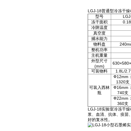
LGJ-18普通型冷冻干
型号
LG
冻干面积
0.1
冷阱温度
真空度
捕水能力
物料盘
240
整机功率
主机重量
外型尺寸
630×580
(mm)
可装物料
1.8L/2
Ф12mm
1320支
可装入西林
Ф16mm
瓶
740支
Ф22mm
360支
LGJ-18实验室冷冻
浆、血清、抗体、疫苗
好的复水性。