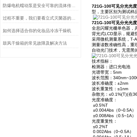
防爆电机蠕动泵是安全可靠的流体传送解决方案
721G-100可见分光光
型，主要区别为测试样
过程不重要，我们要看立式灭菌器的灭菌效果
721G-100可见分光光
全息闪耀光栅单色器，
如何选择适合你的化妆品冷冻干燥机
背光式LCD显示，规避
采用微机测量系统，T-A
鼓风干燥箱的常见故障及解决方法
测量读数准确性高，重
自动光门技术，无需黑
技术指标：
检测器：进口光电池
光谱带宽：5nm
波长范围：340nm~100
波长准确度：±2nm
波长重复性：≤1nm
杂散光：≤0.1%(T)(在
光度准确度：
±0.5%T
±0.004Abs（0~0.5A）
±0.008Abs（0.5~1A）
光度重复性：
≤0.2%T
0.002Abs（0~0.5A）