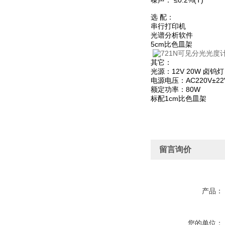
噪声： ≤0.2%(T)
选 配：
串行打印机
光谱分析软件
5cm比色皿架
其它：
光源：12V 20W 卤钨
电源电压：AC220V±22V
额定功率：80W
标配1cm比色皿架
留言询价
产品：
您的单位：