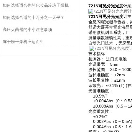
如何选择适合你的化妆品冷冻干燥机
721N可见分光光度计
采
721N可见分光光度计
主
如何选择合适的十万分之一天平？
全息闪耀光栅单色器，
舒适大屏幕带背光液晶
高压灭菌器的小小注意事项
采用微机测量系统，T - 
测量读数准确性高，重
冻干粉干燥机应运而生
自动光门技术 ，无需
技术指标：
检测器： 进口光电池
光谱带宽： 5nm
波长范围： 340 ~ 100
波长准确度： ±2nm
波长重复性： ≤1nm
杂散光： ≤0.1% (T) 
光度准确度：
±0.5%T
±0.004Abs（0 ~ 0.
±0.008Abs（0.5 ~ 
光度重复性：
≤0.2%T
0.002Abs（0 ~ 0.5
0.004Abs（0.5 ~ 1