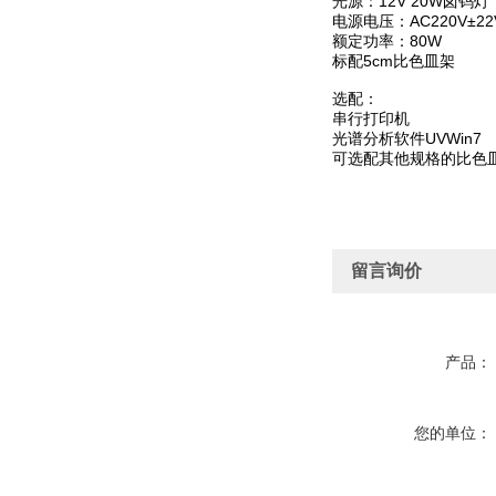
光源：12V 20W卤钨灯
电源电压：AC220V±22V
额定功率：80W
标配5cm比色皿架
选配：
串行打印机
光谱分析软件UVWin7
可选配其他规格的比色
留言询价
产品：
您的单位：