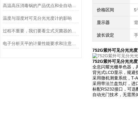
高温高压消毒锅的产品优点和全自动控制系统说明
价格区间
5
温度与湿度对可见分光光度计的影响
显示器
背
过程不重要，我们要看立式灭菌器的灭菌效果
波长设定
电子分析天平的计量性能要求和注意事项说明
752G紫外可见分光光
752G紫外可见分光光
全息闪耀光栅单色器，
背光式LCD显示，规避
采用微机测量系统，T-A
采用带法兰盘氘灯，进
标配RS232接口，可
自动光门技术，无需黑