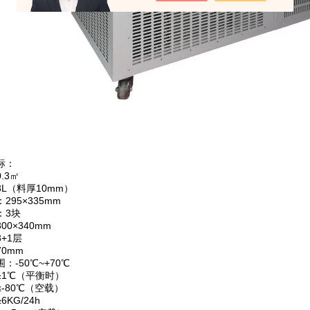
标：
.3㎡
L（料厚10mm）
295×335mm
：3块
0×340mm
+1层
0mm
：-50℃~+70℃
±1℃（平衡时）
-80℃（空载）
KG/24h