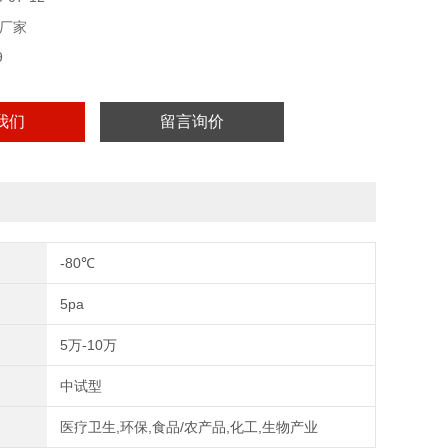
厂家
9
我们
留言询价
-80℃
5pa
5万-10万
中试型
医疗卫生,环保,食品/农产品,化工,生物产业