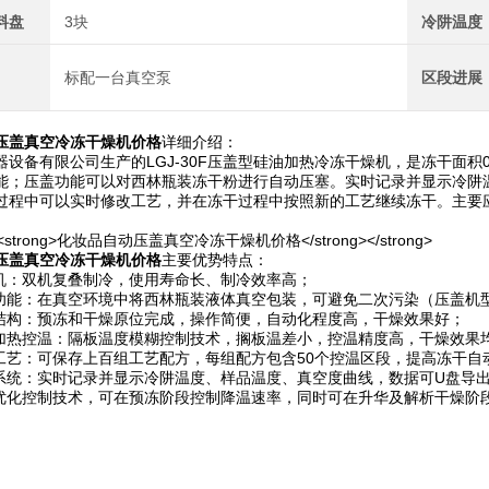
料盘
3块
冷阱温度
标配一台真空泵
区段进展
压盖真空冷冻干燥机价格
详细介绍：
器设备有限公司生产的LGJ-30F压盖型硅油加热冷冻干燥机，是冻干面积
能；压盖功能可以对西林瓶装冻干粉进行自动压塞。实时记录并显示冷阱
过程中可以实时修改工艺，并在冻干过程中按照新的工艺继续冻干。主要
压盖真空冷冻干燥机价格
主要优势特点：
缩机：双机复叠制冷，使用寿命长、制冷效率高；
塞功能：在真空环境中将西林瓶装液体真空包装，可避免二次污染（压盖机
位结构：预冻和干燥原位完成，操作简便，自动化程度高，干燥效果好；
油加热控温：隔板温度模糊控制技术，搁板温差小，控温精度高，干燥效果
干工艺：可保存上百组工艺配方，每组配方包含50个控温区段，提高冻干自
录系统：实时记录并显示冷阱温度、样品温度、真空度曲线，数据可U盘导
线优化控制技术，可在预冻阶段控制降温速率，同时可在升华及解析干燥阶