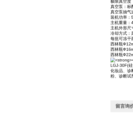
极限真空度：
真空泵：标
真空泵抽气速
装机功率：5
主机重量：4
主机外形尺寸：
冷却方式：
每批可冻干
西林瓶Ф12
西林瓶Ф16
西林瓶Ф22
LGJ-3
化妆品、诊
粉、诊断试
留言询