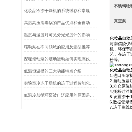
不锈钢物
化妆品冷冻干燥机的系统缓存和常规冻干方法的优点
真空泵
高温高压消毒锅的产品优点和全自动控制系统说明
温度与湿度对可见分光光度计的影响
化妆品自动
河南信陵仪
蠕动泵在不同领域的应用及选型推荐
机，环保节
艺，在冻干
探秘蠕动泵的蠕动运动如何实现高效流体输送
粉等。
化妆品自动
低温恒温槽的三大功能特点介绍
1.进口压
2.自动压
实验室冷冻干燥机的冻干过程智能化功能和基本操作流程
3.方仓原
4.搁板硅
低温冷却循环泵被广泛应用的原因是什么？
5.设置冻
6.数据记
7.冻干曲