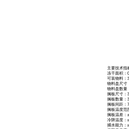
主要技术指
冻干面积：0
可装物料：3
物料盘尺寸：
物料盘数量
搁板尺寸：30
搁板数量：3
搁板间距：7
搁板温度范围
搁板温差：
冷阱温度：≤
捕水能力：≥6