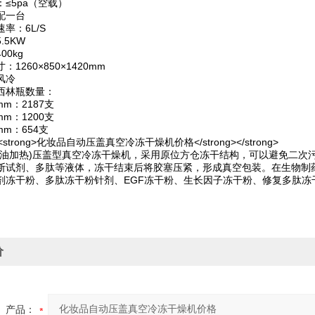
≤5pa（空载）
配一台
率：6L/S
.5KW
00kg
1260×850×1420mm
风冷
西林瓶数量：
mm：2187支
mm：1200支
mm：654支
0F(硅油加热)压盖型真空冷冻干燥机，采用原位方仓冻干结构，可以避免
断试剂、多肽等液体，冻干结束后将胶塞压紧，形成真空包装。在生物制
剂冻干粉、多肽冻干粉针剂、EGF冻干粉、生长因子冻干粉、修复多肽冻
价
产品：