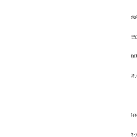
您
您
联
常
详
补