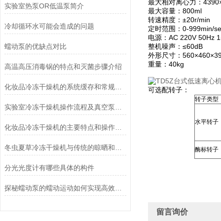
最大相对离心力：4390
实验室热泵OR低温泵简介
最大容量：800ml
转速精度：±20r/min
冷却循环水可能会造成的问题
定时范围：0-999min/se
电源：AC 220V 50Hz 1
蠕动泵的优缺点对比
整机噪声：≤60dB
外形尺寸：560×460×3
重量：40kg
高温高压消毒锅的特点和灭菌步骤介绍
化妆品冷冻干燥机的系统缓存和常规冻干方法的优点
可选配转子：
转子类型
实验室冷冻干燥机操作流程及真空泵加油方法
水平转子
化妆品冷冻干燥机的主要特点和操作管理方法介绍
冬虫夏草冷冻干燥机与传统的晾晒和烘干方法相比有哪些优点？
酶标转子
分光光度计有哪些具体的构件
探秘蠕动泵的蠕动运动如何实现高效流体输送
留言询价