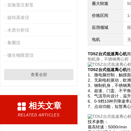
最大转速
5
实验室注射泵
价格区间
1
旋转蒸发仪
应用领域
医
水质分析仪
电机
集菌仪
TD5Z台式低速离心机
简
微生物限度仪
制机身，不锈钢离心腔
TD5Z台式低速离心机
性
查看全部
1、微电脑控制，触摸
2、无刷电机驱动，欧洲
3、钢制机身，不锈钢
4、超速、门盖、不平
5、气流导向设计，温
6、0-9档10种升降
相关文章
7、点动功能，短暂离
RELATED ARTICLES
技术参数：
最高转速：5000r/min