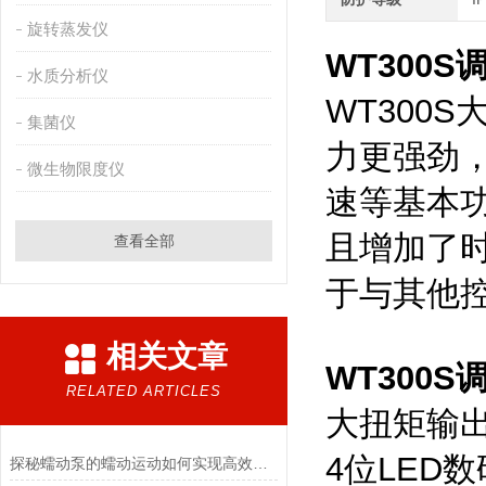
旋转蒸发仪
WT300
水质分析仪
WT300
集菌仪
力更强劲
微生物限度仪
速等基本
且增加了时
查看全部
于与其他
相关文章
WT300
RELATED ARTICLES
大扭矩输
4位LED
探秘蠕动泵的蠕动运动如何实现高效流体输送