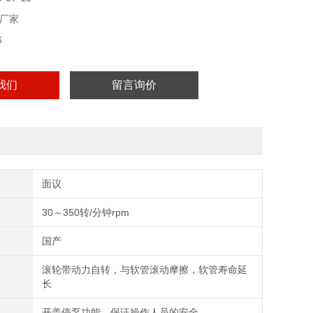
厂家
6
我们
留言询价
面议
30～350转/分钟rpm
国产
滚轮带动力自转，与软管滚动摩擦，软管寿命延
长
开盖停泵功能，保证操作人员的安全