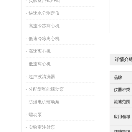
实验室台式PH计
快速水分测定仪
高速冷冻离心机
低速冷冻离心机
高速离心机
详情介
低速离心机
超声波清洗器
品牌
分配型智能蠕动泵
仪器种类
防爆电机蠕动泵
流速范围
蠕动泵
应用领域
实验室注射泵
防护等级