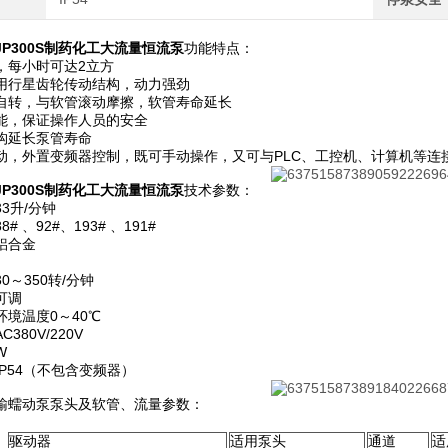
P300S制药化工大流量恒流泵
功能特点：
，每小时可达2立方
用行星齿轮传动结构，动力强劲
自转，与软管滚动摩擦，软管寿命延长
能，保证操作人员的安全
构延长泵管寿命
动，外置变频器控制，既可手动操作，又可与PLC、工控机、计算机等连
P300S制药化工大流量恒流泵
技术参数：
3升/分钟
# 、92#、193# 、191#
铝合金
0～350转/分钟
可调
境温度0～40℃
380V/220V
W
P54（不包含变频器）
输蠕动泵泵头及软管、流量参数：
驱动器
适用泵头
通道
适