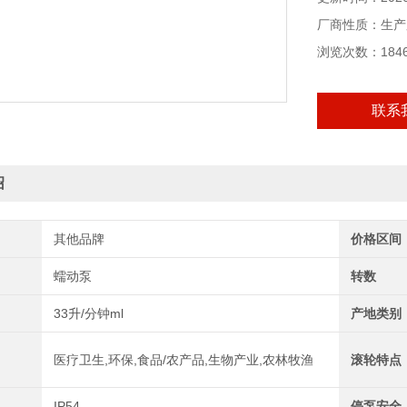
厂商性质：生产
浏览次数：184
联系
绍
其他品牌
价格区间
蠕动泵
转数
33升/分钟ml
产地类别
医疗卫生,环保,食品/农产品,生物产业,农林牧渔
滚轮特点
IP54
停泵安全