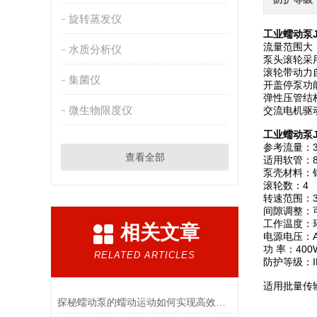
旋转蒸发仪
工业蠕动泵J
流量范围大
水质分析仪
泵头滚轮采
滚轮带动力
集菌仪
开盖停泵功
弹性压管结
微生物限度仪
交流电机驱
工业蠕动泵J
参考流量：3
查看全部
适用软管：88
泵壳材料：
滚轮数：4
转速范围：3
间隙调整：
工作温度：环
相关文章
电源电压：AC
功 率：400
RELATED ARTICLES
防护等级：I
适用批量传
探秘蠕动泵的蠕动运动如何实现高效流体输送