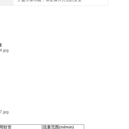
接
用软管
流量范围(ml/min)