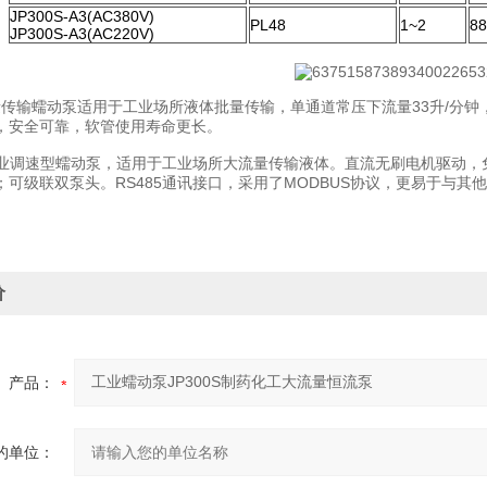
JP300S-A3(AC380V)
PL48
1~2
88
JP300S-A3(AC220V)
S批量传输蠕动泵适用于工业场所液体批量传输，单通道常压下流量33升/分钟
，安全可靠，软管使用寿命更长。
S工业调速型蠕动泵，适用于工业场所大流量传输液体。直流无刷电机驱动
；可级联双泵头。RS485通讯接口，采用了MODBUS协议，更易于与其
价
产品：
的单位：