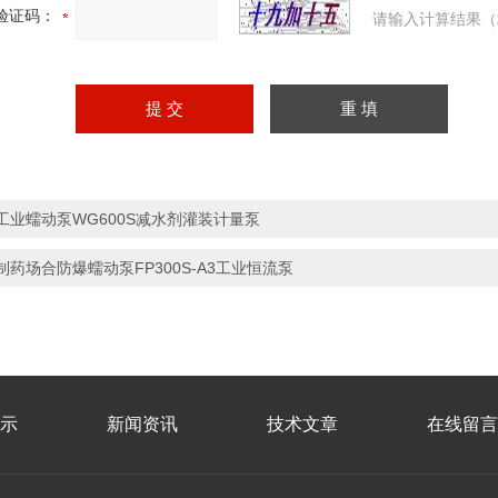
验证码：
请输入计算结果（
工业蠕动泵WG600S减水剂灌装计量泵
制药场合防爆蠕动泵FP300S-A3工业恒流泵
示
新闻资讯
技术文章
在线留言