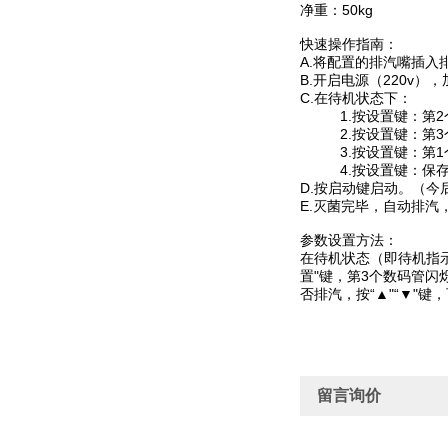
净重：50kg
快速操作指南：
A.将配置的排汽嘴插入
B.开启电源（220v
C.在待机状态下：
1.按设置键：第2个数
2.按设置键：第3个
3.按设置键：第1个
4.按设置键：保存
D.按启动键启动。（今
E.灭菌完毕，自动排汽
参数设置方法：
在待机状态（即待机指示
置"键，第3个数码管闪
否排汽，按“▲"“▼"
留言询价