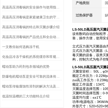
产地类别
高温高压消毒锅的安全操作与使用指南说明
过热保护器
高温高压消毒锅是家庭健康卫生的守护者
高温高压消毒锅的特点和灭菌步骤介绍
LS-50LD高压蒸汽灭
设有数码自动控制程序
高温高压消毒锅的产品优点和全自动控制系统说明
靠，操作方便，使用安
立式压力蒸汽灭菌器由
一文教你如何选购冻干机
立式压力蒸汽灭菌器（LS-
毒灭菌的设备，该类灭
化妆品冷冻干燥机的系统缓存和常规冻干方法的优点
构，控制方式为电子控
蠕动泵助力药剂包衣领域的优势
LS-50LD高压蒸汽灭
灭菌室容积： 50L，φ34
额定工作压力：0.22Mp
防爆电机蠕动泵是安全可靠的流体传送解决方案
zui高工作压力：0.23M
额定工作温度：134℃
蠕动泵传输腐蚀性溶剂的解决方法及注意事项
灭菌温度选择范围：105
灭菌时间选择范围：0-99
低温恒温槽的三大功能特点介绍
温度均匀度：≤±1℃
功率/电源电压：3KW/AC
外形尺寸：520×520×9