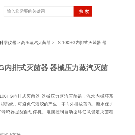
科学仪器
>
高压蒸汽灭菌器
> LS-100HG内排式灭菌器 器械压力蒸汽灭菌锅
00HG内排式灭菌器 器械压力蒸汽灭菌
-100HG内排式灭菌器 器械压力蒸汽灭菌锅，汽水内循环系
冷却系统，可避免气溶胶的产生，不向外排放蒸汽。断水保护
了蜂鸣器提醒自动停机。电脑控制自动循环任意设定灭菌程
度传感器，压力设置范围为0.07～0.22MPa（对应饱和蒸汽
4℃）
蒸汽灭菌器