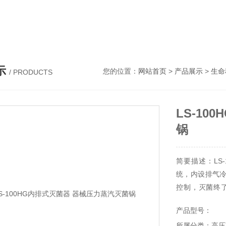
示
您的位置：
网站首页
>
产品展示
>
生命
/ PRODUCTS
LS-1
锅
简要描述：LS
统，内设排气
控制，灭菌终
序。配备压力/温
产品型号：
温度为115～13
所属分类：高压