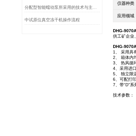
仪器种类
分配型智能蠕动泵所采用的技术与主要功能
应用领域
中试原位真空冻干机操作流程
DHG-90
供工矿企业
DHG-90
1、 采用
2、 箱体
3、 热风
4、采用进
5、 独立
6、可配打
7、带“D
技术参数：