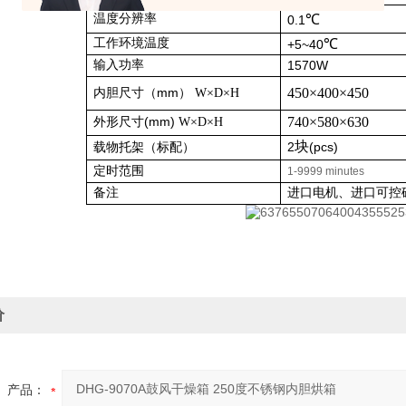
温度分辨率
℃
0.1
工作环境温度
℃
+5~40
输入功率
1570
W
mm
450
×
400
×
450
内胆尺寸（
） W×D×H
(mm)
740
×
580
×
630
外形尺寸
W×D×H
块
2
(pcs)
载物托架（标配）
定时范围
1-9999 minutes
备注
进口电机、进口可控
价
产品：