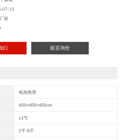
07-13
厂家
0
我们
留言询价
电加热管
450×400×450cm
±1℃
2千-5千