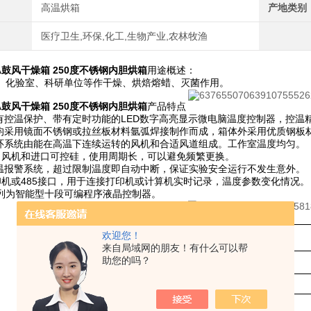
高温烘箱
产地类别
医疗卫生,环保,化工,生物产业,农林牧渔
70A鼓风干燥箱 250度不锈钢内胆烘箱
用途概述：
、化验室、科研单位等作干燥、烘焙熔蜡、灭菌作用。
70A鼓风干燥箱 250度不锈钢内胆烘箱
产品特点
具有控温保护、带有定时功能的LED数字高亮显示微电脑温度控制器，控温
内均采用镜面不锈钢或拉丝板材料氩弧焊接制作而成，箱体外采用优质钢板
循环系统由能在高温下连续运转的风机和合适风道组成。工作室温度均匀。
口风机和进口可控硅，使用周期长，可以避免频繁更换。
限温报警系统，超过限制温度即自动中断，保证实验安全运行不发生意外。
印机或485接口，用于连接打印机或计算机实时记录，温度参数变化情况
"系列为智能型十段可编程序液晶控制器。
欢迎您！
型 号
DHG-9070A
来自局域网的朋友！有什么可以帮
助您的吗？
电源电压
220V 50Hz
控温范围
℃
RT +10~
25
0
恒温波动度
±
℃
1