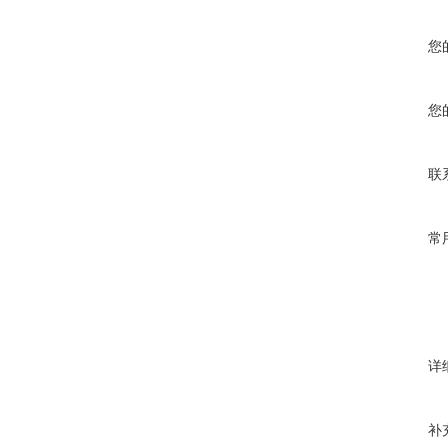
您
您
联
常
详
补