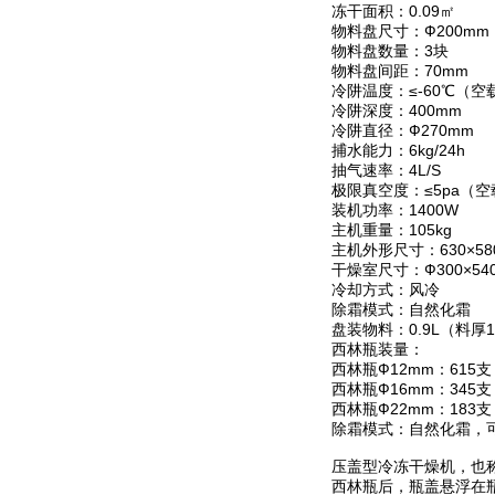
冻干面积：0.09㎡
物料盘尺寸：Ф200mm
物料盘数量：3块
物料盘间距：70mm
冷阱温度：≤-60℃（空
冷阱深度：400mm
冷阱直径：Ф270mm
捕水能力：6kg/24h
抽气速率：4L/S
极限真空度：≤5pa（空
装机功率：1400W
主机重量：105kg
主机外形尺寸：630×580
干燥室尺寸：Ф300×54
冷却方式：风冷
除霜模式：自然化霜
盘装物料：0.9L（料厚
西林瓶装量：
西林瓶Ф12mm：615支
西林瓶Ф16mm：345支
西林瓶Ф22mm：183支
除霜模式：自然化霜，
压盖型冷冻干燥机，也
西林瓶后，瓶盖悬浮在