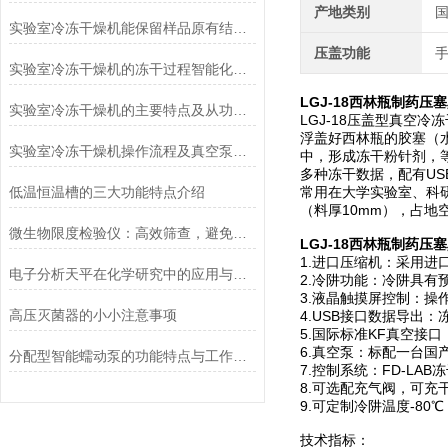
产地类别
实验室冷冻干燥机能保留样品原有结构和活性
压盖功能
实验室冷冻干燥机的冻干过程智能化功能和基本操作流程
LGJ-18
西林瓶制药压塞
实验室冷冻干燥机的主要特点及从功能上分类介绍
LGJ-18压盖型真空
浮盖好西林瓶的胶塞（
实验室冷冻干燥机操作流程及真空泵加油方法
中，形成冻干粉针剂，
多种冻干数据，配有U
低温恒温槽的三大功能特点介绍
常用在大学实验室、科
（料厚10mm），占地
微生物限度检验仪：高效筛查，避免产品微生物污染
LGJ-18
西林瓶制药压塞
1.进口压缩机：采用
电子分析天平在化学研究中的应用与优势说明
2.冷阱功能：冷阱具
3.液晶触摸屏控制：
高压灭菌器的小小注意事项
4.USB接口数据导出
5.国际标准KF真空接
6.真空泵：标配一台
分配型智能蠕动泵的功能特点与工作模式介绍
7.控制系统：FD-LA
8.可选配充气阀，可充
9.可定制冷阱温度-8
技术指标：