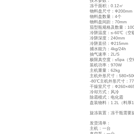
技术参数：
冻干面积：0.12㎡
物料盘尺寸：Ф200mm
物料盘数量：4个
物料盘间距：70mm
茄型瓶规格及数量：100、
冷阱温度：≤-60℃（空
冷阱深度：240mm
冷阱直径：Ф215mm
捕水能力：4kg/24h
抽气速率：2L/S
极限真空度：≤5pa（空
装机功率：970W
主机重量：62kg
主机外形尺寸：580×500
-80℃主机外形尺寸：770
干燥室尺寸：Ф260×46
冷却方式：风冷
除霜模式：电化霜
盘装物料：1.2L（料厚
旋冻装置：冻干瓶需要
发货清单：
主机：一台
真空泵：一台