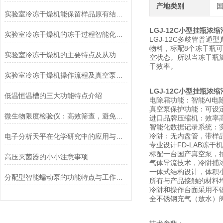
产地类别
实验室冷冻干燥机能保留样品原有结构和活性
LGJ-12C
小型挂瓶浓缩
实验室冷冻干燥机的冻干过程智能化功能和基本操作流程
LGJ-12C多歧管普
物料，标配8个冻干瓶
实验室冷冻干燥机的主要特点及从功能上分类介绍
空状态。所以当冻干瓶
干效率。
实验室冷冻干燥机操作流程及真空泵加油方法
LGJ-12C
小型挂瓶浓缩
低温恒温槽的三大功能特点介绍
电除霜功能：智能AI电
真空泵保护功能：可设
微生物限度检验仪：高效筛查，避免产品微生物污染
进口品牌压缩机：效率
智能化数据记录系统：
冷阱：无内盘管，带样
电子分析天平在化学研究中的应用与优势说明
专业设计FD-LAB冻干
标配一台国产真空泵，
高压灭菌器的小小注意事项
气体导流技术，冷阱捕
一体式结构设计，体积
分配型智能蠕动泵的功能特点与工作模式介绍
所有与产品接触的材料
冷阱和操作台面采用不
全不锈钢充气（放水）