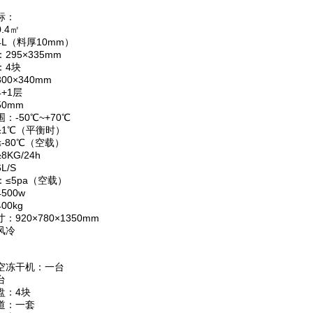
标：
.4㎡
L（料厚10mm）
295×335mm
：4块
0×340mm
+1层
0mm
：-50℃~+70℃
±1℃（平衡时）
-80℃（空载）
KG/24h
L/S
≤5pa（空载）
500w
00kg
920×780×1350mm
风冷
空冻干机：一台
台
盘：4块
道：一套