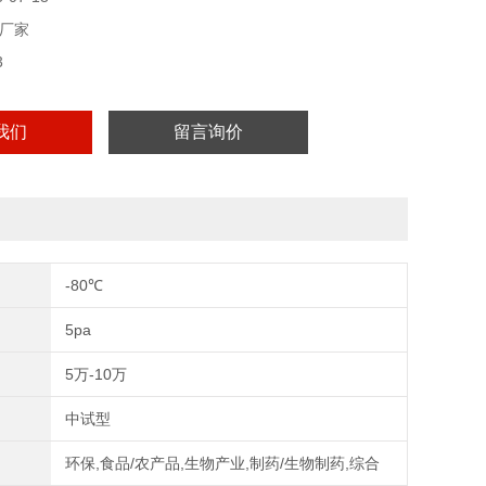
厂家
3
我们
留言询价
-80℃
5pa
5万-10万
中试型
环保,食品/农产品,生物产业,制药/生物制药,综合