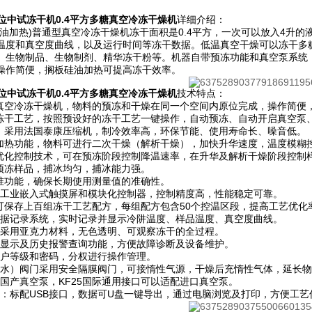
位中试冻干机0.4平方多糖真空冷冻干燥机
详细介绍：
0F(硅油加热)普通型真空冷冻干燥机冻干面积是0.4平方，一次可以放入4
温度和真空度曲线，以及运行时间等冻干数据。低温真空干燥可以冻干多
、生物制品、生物制剂、精华冻干粉等。机器自带预冻功能和真空泵系统
操作简便，搁板硅油加热可提高冻干效率。
位中试冻干机0.4平方多糖真空冷冻干燥机
技术特点：
位真空冷冻干燥机，物料的预冻和干燥在同一个空间内原位完成，操作简便
辑冻干工艺，按照预设好的冻干工艺一键操作，自动预冻、自动开启真空泵
统：采用法国泰康压缩机，制冷效率高，环保节能、使用寿命长、噪音低。
油加热功能，物料可进行二次干燥（解析干燥），加快升华速度，温度模糊
线优化控制技术，可在预冻阶段控制降温速率，在升华及解析干燥阶段控制
以预冻样品，捕冰均匀，捕冰能力强。
校准功能，确保长期使用测量值的准确性。
液晶工业嵌入式触摸屏和模块化控制器，控制精度高，性能稳定可靠。
统可保存上百组冻干工艺配方，每组配方包含50个控温区段，提高工艺优化
化数据记录系统，实时记录并显示冷阱温度、样品温度、真空度曲线。
室门采用亚克力材料，无色透明、可观察冻干的全过程。
报警显示及历史报警查询功能，方便故障诊断及设备维护。
置用户等级和密码，分权进行操作管理。
（放水）阀门采用安全隔膜阀门，可接惰性气源，干燥后充惰性气体，延长
台国产真空泵，KF25国际通用接口可以适配进口真空泵。
导出：标配USB接口，数据可U盘一键导出，通过电脑浏览及打印，方便工