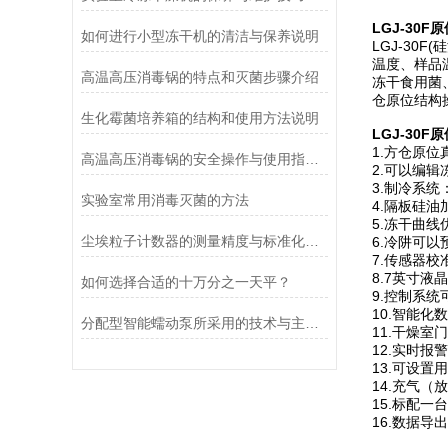
LGJ-30F
原
如何进行小型冻干机的清洁与保养说明
LGJ-3
温度、样品
高温高压消毒锅的特点和灭菌步骤介绍
冻干食用菌
仓原位结构
生化霉菌培养箱的结构和使用方法说明
LGJ-30F
原
1.方仓原
高温高压消毒锅的安全操作与使用指南说明
2.可以编
3.制冷系
实验室常用消毒灭菌的方法
4.隔板硅
5.冻干曲
尘埃粒子计数器的测量精度与标准化方法
6.冷阱可
7.传感器
8.7英寸
如何选择合适的十万分之一天平？
9.控制系
10.智能
分配型智能蠕动泵所采用的技术与主要功能
11.干燥
12.实时
13.可设
14.充气
15.标配一
16.数据