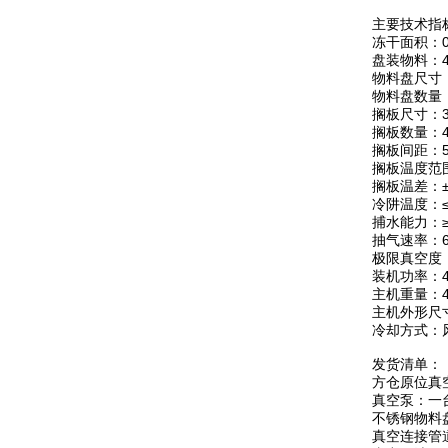
主要技术指
冻干面积：0
盘装物料：4
物料盘尺寸：
物料盘数量
搁板尺寸：30
搁板数量：4
搁板间距：5
搁板温度范围
搁板温差：
冷阱温度：≤
捕水能力：≥8
抽气速率：6
极限真空度：
装机功率：4
主机重量：4
主机外形尺寸：
冷却方式：
发货清单：
方仓原位真
真空泵：一
不锈钢物料
真空连接管