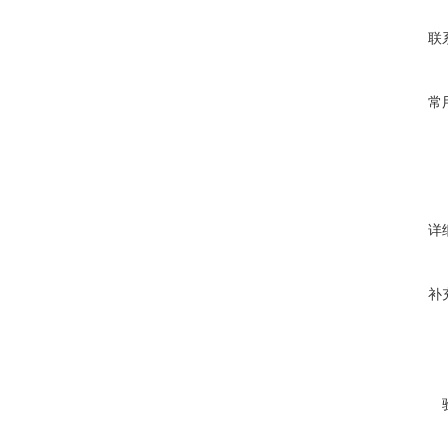
联
常
详
补