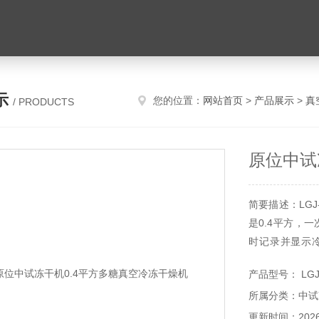
示
您的位置：
网站首页
>
产品展示
>
真
/ PRODUCTS
原位中试
简要描述：LG
是0.4平方，
时记录并显示
据。低温真空
产品型号： LGJ
料，同时还可
所属分类：中试
带预冻功能和真
更新时间：2026-