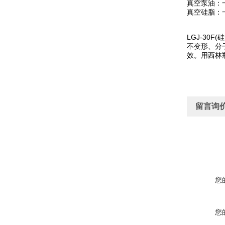
真空泵油：
真空硅脂：
LGJ-3
不变形、分
效。用西林
留言询
您
您