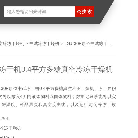
空冷冻干燥机
>
中试冷冻干燥机
> LGJ-30F原位中试冻干机0.4平方多糖真空冷冻干燥机
冻干机0.4平方多糖真空冷冻干燥机
J-30F原位中试冻干机0.4平方多糖真空冷冻干燥机，冻干面积
一次可以放入4升的液体物料或固体物料；数据记录系统可以实
冷阱温度、样品温度和真空度曲线，以及运行时间等冻干数
干燥可以冻干多糖、多肽、蛋白、石墨烯、立方碳化硼超硬材
-30F
以冻干食用菌、生物制品、生物制剂、精华冻干粉等。机器自
冷冻干燥机
空泵系统。
07-13