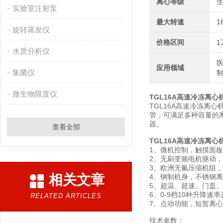
离心等级
实验室注射泵
最大转速
1
旋转蒸发仪
价格区间
1
水质分析仪
医
应用领域
集菌仪
微生物限度仪
TGL16A
高速冷冻离心机
TGL16A高速冷冻离心
管，可满足多种容量的
器。
查看全部
TGL16A
高速冷冻离心机
1、微机控制，触摸面
2、无刷变频电机驱动
3、欧洲无氟压缩机组
相关文章
4、钢制机身，不锈钢
5、超温、超速、门盖
6、0-9档10种升降
RELATED ARTICLES
7、点动功能，短暂离
技术参数：