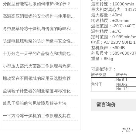
分配型智能蠕动泵如何维护和保养？
最高转速：16000r/min
最大相对离心力：18170
最大容量：40ml
高温高压消毒锅的安全操作与使用指南说明
转速精度：±20r/min
温控范围：-20℃-+40℃
冬虫夏草冷冻干燥机与传统的晾晒和烘干方法相比有哪些优点？
温控精度：±1℃
定时范围：0-999min/se
防爆电机蠕动泵的防护等级与安全性分析
电源：AC 220V 50Hz 1
整机噪声：≤60dB
外形尺寸：585×630×3
十万分之一天平的产品特点和功能包括哪些
重量：85kg
小型压力蒸汽灭菌器工作原理与热穿透性分析
可选配转子：
转子类型
转子号
蠕动泵在不同领域的应用及选型推荐
No.6-1
角转子
No.6-2
No.-12
尘埃粒子计数器的测量精度与标准化方法
鼓风干燥箱的常见故障及解决方法
留言询价
一平方冷冻干燥机的工作原理及其在材料科学中的重要性
产品：