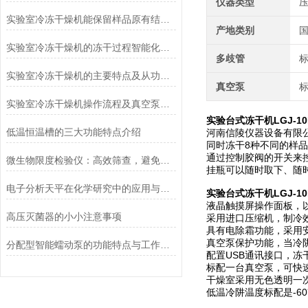
仪器类型
实验室冷冻干燥机能保留样品原有结构和活性
产地类别
实验室冷冻干燥机的冻干过程智能化功能和基本操作流程
多歧管
实验室冷冻干燥机的主要特点及从功能上分类介绍
真空泵
实验室冷冻干燥机操作流程及真空泵加油方法
实验台式冻干机LGJ-1
低温恒温槽的三大功能特点介绍
河南信陵仪器设备有限公
同时冻干8种不同的样
通过控制胶阀的开关来
微生物限度检验仪：高效筛查，避免产品微生物污染
挂瓶可以随时取下、随
电子分析天平在化学研究中的应用与优势说明
实验台式冻干机LGJ-1
液晶触摸屏操作面板，
高压灭菌器的小小注意事项
采用进口压缩机，制冷
具有电除霜功能，采用
真空泵保护功能，当冷
分配型智能蠕动泵的功能特点与工作模式介绍
配置USB通讯接口，
标配一台真空泵，可快
干燥室采用无色透明一
低温冷阱温度标配是-6