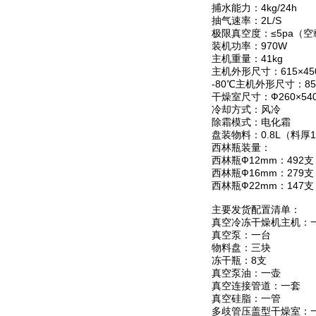
捕水能力：4kg/24h
抽气速率：2L/S
极限真空度：≤5pa（空
装机功率：970W
主机重量：41kg
主机外形尺寸：615×450
-80℃主机外形尺寸：850
干燥室尺寸：Ф260×54
冷却方式：风冷
除霜模式：电化霜
盘装物料：0.8L（料厚
西林瓶装量：
西林瓶Ф12mm：492支
西林瓶Ф16mm：279支
西林瓶Ф22mm：147支
主要发货配置清单：
真空冷冻干燥机主机：
真空泵：一台
物料盘：三块
冻干瓶：8支
真空泵油：一壶
真空连接管道：一套
真空硅脂：一管
多歧管压盖型干燥室：