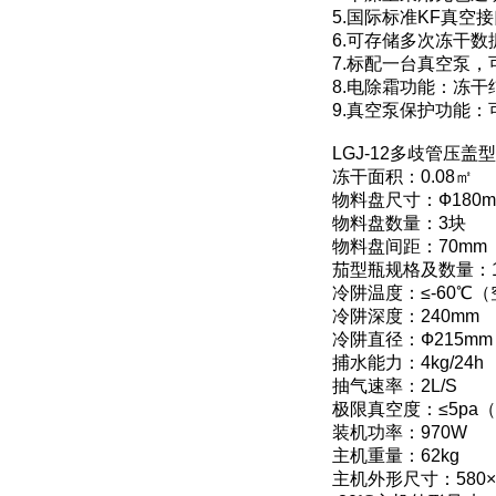
5.国际标准KF真
6.可存储多次冻干
7.标配一台真空泵
8.电除霜功能：冻
9.真空泵保护功能
LGJ-12多歧管压
冻干面积：0.08㎡
物料盘尺寸：Ф180m
物料盘数量：3块
物料盘间距：70mm
茄型瓶规格及数量：10
冷阱温度：≤-60℃
冷阱深度：240mm
冷阱直径：Ф215mm
捕水能力：4kg/24h
抽气速率：2L/S
极限真空度：≤5pa
装机功率：970W
主机重量：62kg
主机外形尺寸：580×5