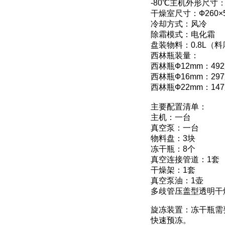
-80℃主机外形尺寸：7
干燥室尺寸：Ф260×5
冷却方式：风冷
除霜模式：电化霜
盘装物料：0.8L（料
西林瓶装量：
西林瓶Ф12mm：49
西林瓶Ф16mm：29
西林瓶Ф22mm：14
主要配置清单：
主机：一台
真空泵：一台
物料盘：3块
冻干瓶：8个
真空连接管道：1套
干燥架：1套
真空泵油：1壶
多歧管压盖型透明干
旋冻装置：冻干瓶需
快速预冻。