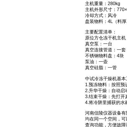
主机重量：280kg
主机外形尺寸：770×7
冷却方式：风冷
盘装物料：4L（料厚
主要配置清单：
原位方仓冻干机主机
真空泵：一台
真空连接管道：一套
不锈钢物料盘：4块
泵油：一壶
真空硅脂：一管
中试冷冻干燥机基本
1.预冻物料：按照
2.升华干燥：自动
3.结束干燥：先打
4.将冷阱里捕获的
河南信陵仪器设备有限
均在同一个空间，可
查询功能，方便故障