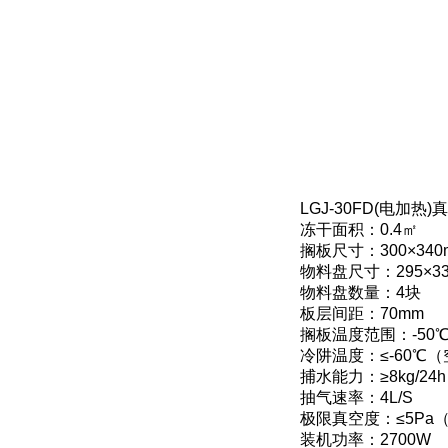
LGJ-30FD(电加
冻干面积：0.4㎡
搁板尺寸：300×340
物料盘尺寸：295×33
物料盘数量：4块
板层间距：70mm
搁板温度范围：-50℃
冷阱温度：≤-60℃
捕水能力：≥8kg/24h
抽气速率：4L/S
极限真空度：≤5Pa
装机功率：2700W