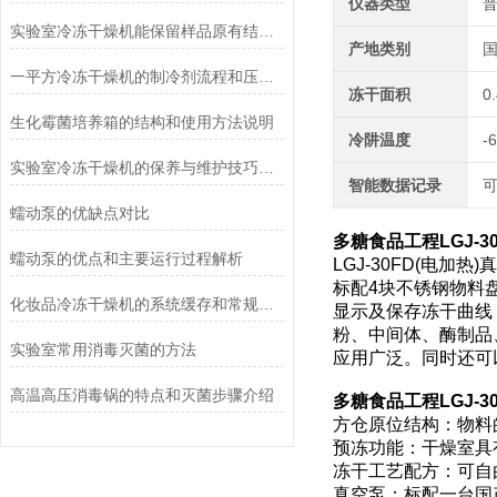
仪器类型
实验室冷冻干燥机能保留样品原有结构和活性
产地类别
一平方冷冻干燥机的制冷剂流程和压缩空气流程
冻干面积
0
生化霉菌培养箱的结构和使用方法说明
冷阱温度
-
实验室冷冻干燥机的保养与维护技巧分析
智能数据记录
蠕动泵的优缺点对比
多糖食品工程LGJ-3
蠕动泵的优点和主要运行过程解析
LGJ-30FD(电
标配4块不锈钢物料
化妆品冷冻干燥机的系统缓存和常规冻干方法的优点
显示及保存冻干曲线
粉、中间体、酶制品
实验室常用消毒灭菌的方法
应用广泛。同时还可
高温高压消毒锅的特点和灭菌步骤介绍
多糖食品工程LGJ-3
方仓原位结构：物料
预冻功能：干燥室具
冻干工艺配方：可自
真空泵：标配一台国