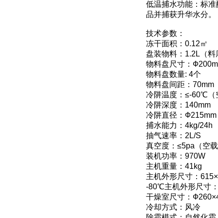
低温捕水功能：标准
品并捕获升华水分。
技术参数：
冻干面积：0.12㎡
盘装物料：1.2L（料
物料盘尺寸：Ф200m
物料盘数量: 4个
物料盘间距：70mm
冷阱温度：≤-60℃
冷阱深度：140mm
冷阱直径：Ф215mm
捕水能力：4kg/24h
抽气速率：2L/S
真空度：≤5pa（空
装机功率：970W
主机重量：41kg
主机外形尺寸：615×4
-80℃主机外形尺寸：8
干燥室尺寸：Ф260×4
冷却方式：风冷
除霜模式：自然化霜