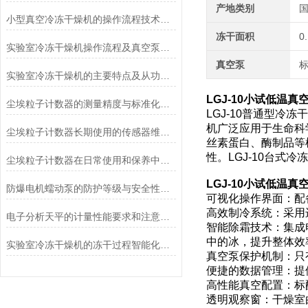
产地类别
小型真空冷冻干燥机的操作流程技术详解
冻干面积
0
实验室冷冻干燥机操作流程及真空泵加油方法
真空泵
实验室冷冻干燥机的主要特点及从功能上分类介绍
LGJ-10
小试低温真空
尘埃粒子计数器的测量精度与标准化方法
LGJ-10普通型
机广泛应用于生命科
尘埃粒子计数器长期使用的传感器维护与清洁规范
丝素蛋白、酶制品等
性。LGJ-10台
尘埃粒子计数器在日常使用和保养中要注意哪几点
LGJ-10
小试低温真空
防爆电机蠕动泵的防护等级与安全性分析
可视化操作界面：配
高效制冷系统：采用
电子分析天平的计量性能要求和注意事项说明
智能除霜技术：集成
中的冰，提升整体效
实验室冷冻干燥机的冻干过程智能化功能和基本操作流程
真空泵保护机制：只
便捷的数据管理：提
高性能真空配置：标
透明观察窗：干燥室