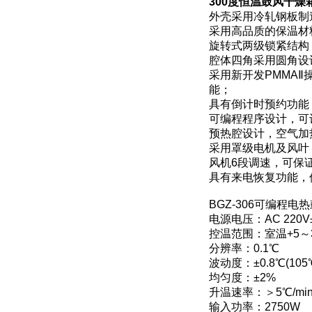
300度恒温鼓风干燥箱
外壳采用冷轧钢板制
采用高品质的保温材
旋转式两级锁紧结构
腔体四角采用圆角设
采用新开发PMMA
能；
具有倒计时预约功能
可编程程序设计，可设
预热腔设计，空气加
采用罩级电机及风叶
风机6段调速，可保
具有来电恢复功能，
BGZ-306可编程
电源电压：AC 220V±
控温范围：室温+5～3
分辨率：0.1℃
波动度：±0.8℃(105
均匀度：±2%
升温速率：＞5℃/mi
输入功率：2750W