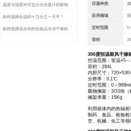
仪器种类
温度与湿度对可见分光光度计的影响
应用领域
医
如何选择合适的十万分之一天平？
定时范围
0
如何选择适合你的化妆品冷冻干燥机
容积
2
300度恒温鼓风干燥箱
控温范围：室温+5～3
容积：284L
内胆尺寸：720×530
分辨率：0.1℃
定时范围：0～999mi
载物搁架：3/10块（
搁架承重：15Kg
利用箱体内的热辐射
制药、食品、检验检
空、机械、化工等领