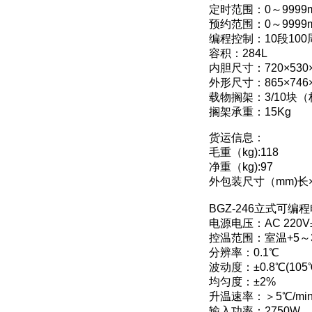
定时范围：0～9999mi
预约范围：0～9999m
编程控制：10段100
容积：284L
内胆尺寸：720×530
外形尺寸：865×746×
载物搁架：3/10块（
搁架承重：15Kg
货运信息：
毛重（kg):118
净重（kg):97
外包装尺寸（mm)长×宽
BGZ-246立式可
电源电压：AC 220V±
控温范围：室温+5～3
分辨率：0.1℃
波动度：±0.8℃(105
均匀度：±2%
升温速率：＞5℃/mi
输入功率：2750W