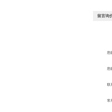
留言询
您
您
联
常