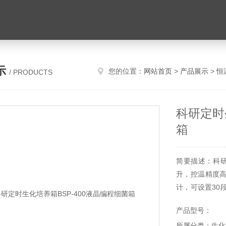
示
您的位置：
网站首页
>
产品展示
>
恒
/ PRODUCTS
科研定时
箱
简要描述：科研
升，控温精度
计，可设置30
定时功能，方
产品型号：
调节控制，便
所属分类：生化