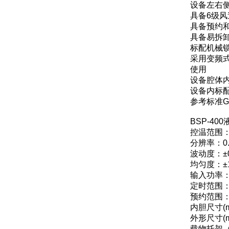
设备左右
具备6级
具备预约
具备易拆
标配机械
采用变频
使用
设备腔体
设备内标
参考标准GB/
BSP-4
控温范围：
分辨率：0.
波动度：±
均匀度：±
输入功率：
定时范围：0
预约范围：0
内胆尺寸(mm
外形尺寸(mm
载物托架（