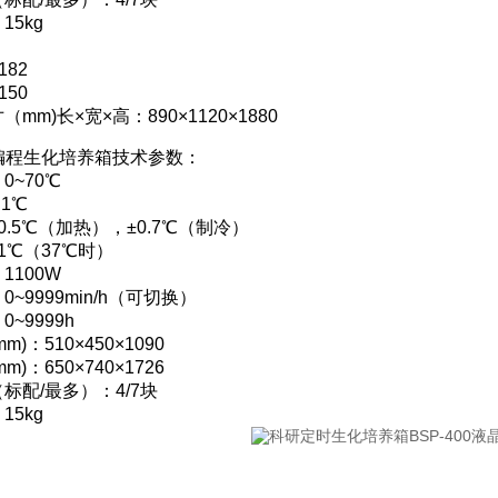
15kg
：
182
150
mm)长×宽×高：890×1120×1880
50编程生化培养箱技术参数：
0~70℃
1℃
0.5℃（加热），±0.7℃（制冷）
1℃（37℃时）
1100W
~9999min/h（可切换）
~9999h
)：510×450×1090
)：650×740×1726
标配/最多）：4/7块
15kg