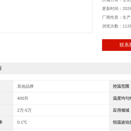
机而造成数据丢
更新时间：2026-
厂商性质：生产
浏览次数：112
联系
绍
其他品牌
控温范围
400升
温度均匀
2万-5万
应用领域
率
0.1℃
恒温波动