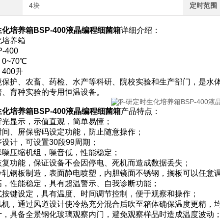
4块
定时范围
化培养箱BSP-400液晶编程细菌箱
详细介绍：
化培养箱
-400
0~70℃
400升
境保护、农畜、药检、水产等科研、院校实验和生产部门，是水体
培、育种实验的专用恒温设备。
化培养箱BSP-400液晶编程细菌箱
产品特点：
背光显示，示值直观，简单易懂；
时间、屏保密码设定功能，防止随意操作；
设计，可设置30段99周期；
降噪压缩机组，噪音低，性能稳定；
恢复功能，保证设备不会因停电、死机而造成数据丢失；
冷轧钢板制造，表面静电喷塑，内胆镜面不锈钢，搁板可以任意
高，性能稳定，具有超温警示、自我诊断功能；
式按键设定，具有温度、时间调节控制，便于观察和操作；
风机，通过风道设计使冷热充分混合后吹至箱体确保温度更精，
计，具备全景钢化玻璃观察内门，避免观察样品时造成温度波动