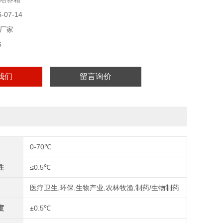
失。
07-14
厂家
6
我们
留言询价
0-70℃
性
≤0.5℃
医疗卫生,环保,生物产业,农林牧渔,制药/生物制药
度
±0.5℃