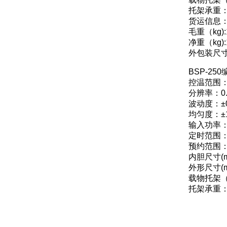
托架承重：
货运信息
毛重（kg):
净重（kg):
外包装尺寸（
BSP-2
控温范围：
分辨率：0.
波动度：±
均匀度：±
输入功率：
定时范围：0
预约范围：0
内胆尺寸(mm
外形尺寸(mm
载物托架（
托架承重：