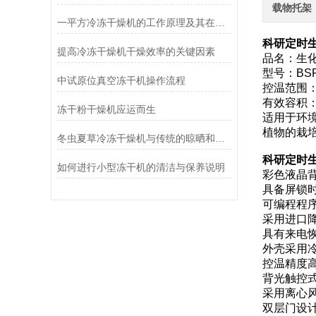
载物托架
一平方冷冻干燥机的工作原理及其在材料科学中的重要性
科研定时生
提高冷冻干燥机干燥效率的关键因素
品名：生
型号：BSP
中试原位真空冻干机操作流程
控温范围：
有效容积：
冻干粉干燥机应运而生
适用于环
植物的栽
冬虫夏草冷冻干燥机与传统的晾晒和烘干方法相比有哪些优点？
科研定时生
如何进行小型冻干机的清洁与保养说明
彩色液晶
具备屏锁
可编程程序
采用进口
具有来电
外壳采用
控温精度
背光触控
采用离心
双层门设