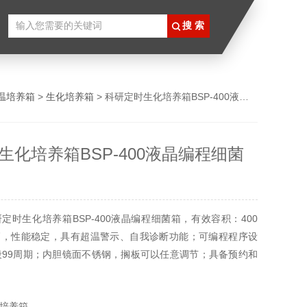
温培养箱
>
生化培养箱
> 科研定时生化培养箱BSP-400液晶编程细菌箱
生化培养箱BSP-400液晶编程细菌
定时生化培养箱BSP-400液晶编程细菌箱，有效容积：400
高，性能稳定，具有超温警示、自我诊断功能；可编程程序设
段99周期；内胆镜面不锈钢，搁板可以任意调节；具备预约和
便客户严格把控设备的开启时间和运行时间；具有温度、时间
于观察和操作；具有来电恢复功能，保证设备不会因停电、死
培养箱