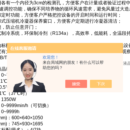
侧各有一个内径为3cm的检测孔，方便客户在计量或者验证过程
风速调控功能，确保不同培养物的循环风速需求，避免风量过大造
和定时功能，方便客户严格把控设备的开启时间和运行时间；
卸式压缩机冷凝器保养窗口，方便客户定期进行冷凝器清洁；
锁，防止任意开门；
式制冷系统，环保制冷剂（R134a），高效率，低能耗，全温
内标配220V的防水电源插座，方便客户在箱体内直接接入其他设
配有大功率照明灯（霉菌培养箱为紫外线杀菌灯），方便客户观
欢迎您！
T 28851-2012
来自局域网的朋友！有什么可以帮
助您的吗？
00液晶编程生化培养箱技术参数：
0~70℃
1℃
0.5℃（加热），±0.7℃（制冷）
1℃（37℃时）
1350W
~9999min/h（可切换）
~9999h
)：600×640×1050
)：745×930×1695
标配/最多）：4/7块