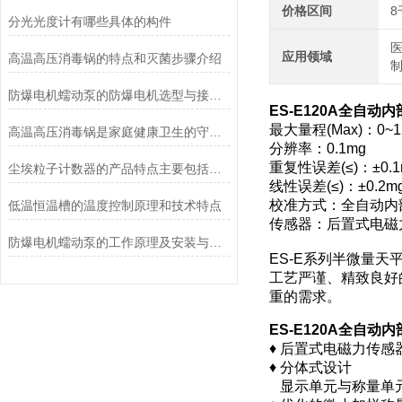
价格区间
8
分光光度计有哪些具体的构件
医
应用领域
高温高压消毒锅的特点和灭菌步骤介绍
防爆电机蠕动泵的防爆电机选型与接线要求
ES-E120A全自
最大量程(Max)：0~1
高温高压消毒锅是家庭健康卫生的守护者
分辨率：0.1mg
重复性误差(≤)：±0.1
尘埃粒子计数器的产品特点主要包括哪些？
线性误差(≤)：±0.2m
校准方式：全自动内
低温恒温槽的温度控制原理和技术特点
传感器：后置式电磁
防爆电机蠕动泵的工作原理及安装与配管
ES-E系列半微量天
工艺严谨、精致良好
重的需求。
ES-E120A全自
♦ 后置式电磁力传
♦ 分体式设计
显示单元与称量单元