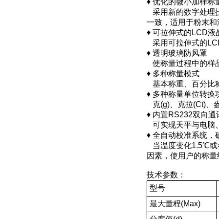
♦ 优化的微小加样称
采用新的数字处理技
一致，适用于粉末和
♦ 可拉伸式的LCD
采用可拉伸式的LC
♦ 透明玻璃防风罩
使称量过程中的样
♦ 多种称量模式
基本称重、百分比
♦ 多种称量单位转换
克(g)、克拉(Ct)、
♦ 内置RS232双向
可实现天平与电脑、
♦ 全自动校准系统，
当温度变化1.5℃
因素，使用户的称量
技术参数：
型号
最大量程(Max)