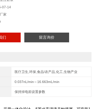
07-14
厂家
9
我们
留言询价
医疗卫生,环保,食品/农产品,化工,生物产业
0.037nL/min～16.663mL/min
保持掉电前设置参数