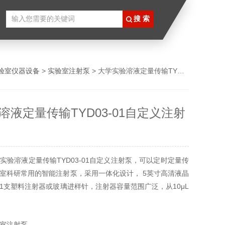
验室仪器设备
>
实验室注射泵
> 大学实验溶液定量传输TYD03-01自定义注射泵
溶液定量传输TYD03-01自定义注射
实验溶液定量传输TYD03-01自定义注射泵，可以定时定量传
室科研常用的智能注射泵，采用一体化设计， 5英寸高清液晶
1支塑料注射器或玻璃进样针，注射器容量范围广泛，从10μL
从0.037nL/min(10μL) 到16.663mL/min(60mL)；屏幕显
剩余液量、流量、运行方向、注射器规格等，动画显示运行状
室注射泵