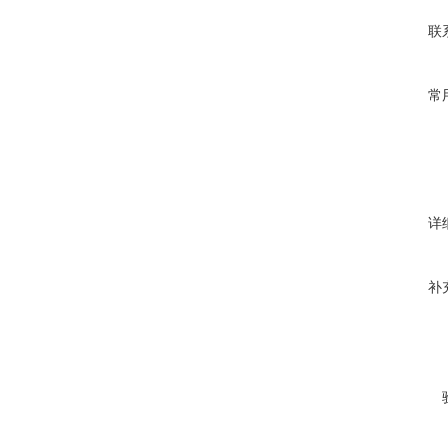
联
常
详
补