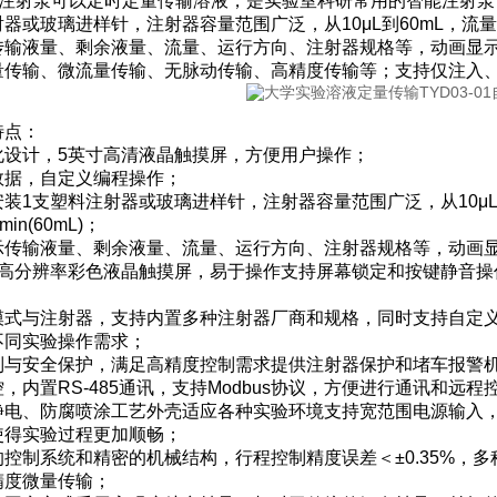
-01注射泵可以定时定量传输溶液，是实验室科研常用的智能注射
或玻璃进样针，注射器容量范围广泛，从10μL到60mL，流量范围从0.037n
传输液量、剩余液量、流量、运行方向、注射器规格等，动画显
量传输、微流量传输、无脉动传输、高精度传输等；支持仅注入、
特点：
化设计，5英寸高清液晶触摸屏，方便用户操作；
数据，自定义编程操作；
装1支塑料注射器或玻璃进样针，注射器容量范围广泛，从10μL到60mL
/min(60mL)；
示传输液量、剩余液量、流量、运行方向、注射器规格等，动画
寸高分辨率彩色液晶触摸屏，易于操作支持屏幕锁定和按键静音操
模式与注射器，支持内置多种注射器厂商和规格，同时支持自定
不同实验操作需求；
制与安全保护，满足高精度控制需求提供注射器保护和堵车报警
，内置RS-485通讯，支持Modbus协议，方便进行通讯和
静电、防腐喷涂工艺外壳适应各种实验环境支持宽范围电源输入
使得实验过程更加顺畅；
控制系统和精密的机械结构，行程控制精度误差＜±0.35%，多
精度微量传输；