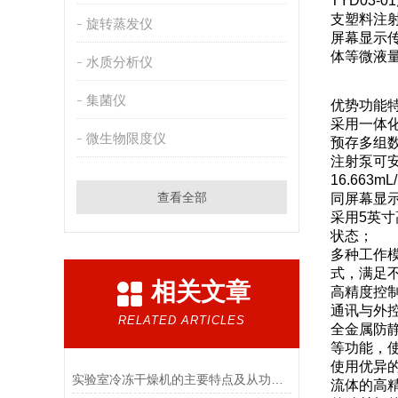
TYD03
支塑料注射器
旋转蒸发仪
屏幕显示
体等微液
水质分析仪
集菌仪
优势功能
采用一体
微生物限度仪
预存多组
注射泵可安
16.663mL
查看全部
同屏幕显
采用5英
状态；
多种工作
式，满足
相关文章
高精度控
通讯与外控
RELATED ARTICLES
全金属防
等功能，
使用优异的
实验室冷冻干燥机的主要特点及从功能上分类介绍
流体的高