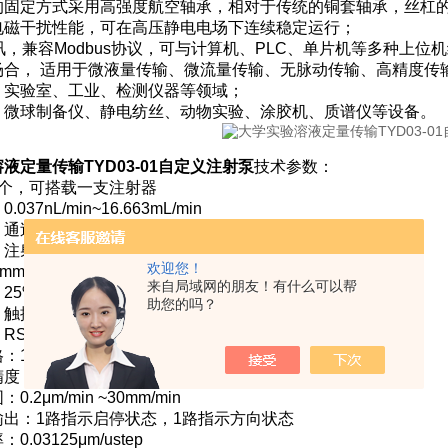
的固定方式采用高强度航空轴承，相对于传统的铜套轴承，丝杠
电磁干扰性能，可在高压静电电场下连续稳定运行；
通讯，兼容Modbus协议，可与计算机、PLC、单片机等多种上
场合， 适用于微液量传输、微流量传输、无脉动传输、高精度传
：实验室、工业、检测仪器等领域；
：微球制备仪、静电纺丝、动物实验、涂胶机、质谱仪等设备。
液定量传输TYD03-01自定义注射泵
技术参数：
1个，可搭载一支注射器
037nL/min~16.663mL/min
：通过校正程序获得更精确的液量
：注射、抽取、先注射后抽取、先抽取后注射、连续循环
欢迎您！
mm
来自局域网的朋友！有什么可以帮
25%～100%任意可调
助您的吗？
：触摸屏+常用功能按键
RS485，MODBUS协议，选配WIFI
10μL～60mL
度：误差<±0.35%（行程>30%满行程时）
.2μm/min ~30mm/min
输出：1路指示启停状态，1路指示方向状态
.03125μm/ustep