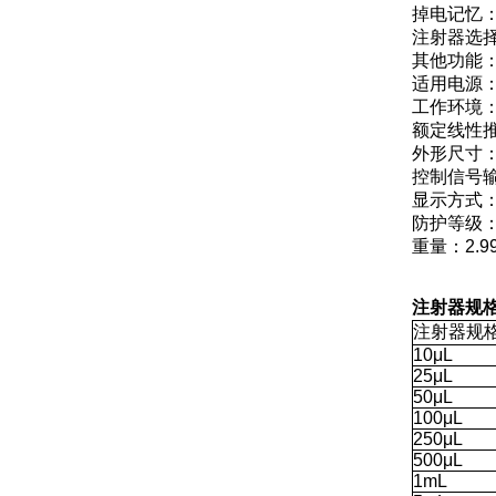
掉电记忆
注射器选
其他功能
适用电源：A
工作环境：
额定线性推力
外形尺寸：2
控制信号
显示方式
防护等级：I
重量：2.99
注射器规
注射器规
10μL
25μL
50μL
100μL
250μL
500μL
1mL