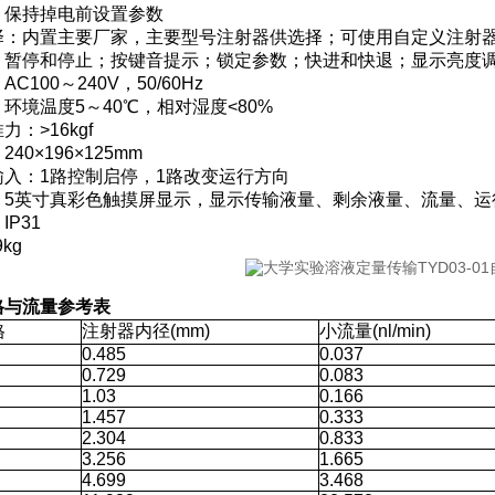
：保持掉电前设置参数
择：内置主要厂家，主要型号注射器供选择；可使用自定义注射
：暂停和停止；按键音提示；锁定参数；快进和快退；显示亮度
C100～240V，50/60Hz
环境温度5～40℃，相对湿度<80%
：>16kgf
40×196×125mm
输入：1路控制启停，1路改变运行方向
：5英寸真彩色触摸屏显示，显示传输液量、剩余液量、流量、运
P31
kg
格与流量参考表
格
注射器内径(mm)
小流量(nl/min)
0.485
0.037
0.729
0.083
1.03
0.166
1.457
0.333
2.304
0.833
3.256
1.665
4.699
3.468