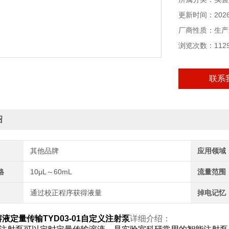
态。
更新时间：2026-
厂商性质：生产
浏览次数：112
联系
绍
其他品牌
应用领域
格
10μL～60mL
流量范围
通过校正程序获得液量
掉电记忆
液定量传输TYD03-01自定义注射泵
详细介绍：