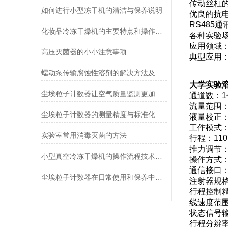
传动丝杠
如何进行小型冻干机的清洁与保养说明
优良的抗
RS485
化妆品冷冻干燥机的主要特点和操作管理方法介绍
各种实验
应用领域
高压灭菌器的小小注意事项
典型应用
蠕动泵传输腐蚀性溶剂的解决方法及注意事项
大学实验溶
尘埃粒子计数器让空气质量监测更加简单、快捷
通道数：
流量范围：0.
尘埃粒子计数器的测量精度与标准化方法
液量校正
工作模式
实验室常用消毒灭菌的方法
行程：110
推力调节：
小型真空冷冻干燥机的操作流程技术详解
操作方式
通信接口：
尘埃粒子计数器在日常使用和保养中要注意哪几点
注射器规格：
行程控制精
线速度范围：0
状态信号
行程分辨率：0