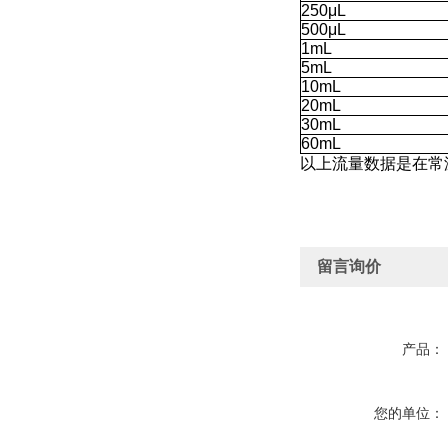
250μL
500μL
1mL
5mL
10mL
20mL
30mL
60mL
以上流量数据是在常
留言询价
产品：
您的单位：