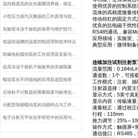
温控精度高的生化霉菌培养箱，保证实验数据准确
使用优异的控制系统
流体的高精度微量传
小型压力蒸汽灭菌器的工作原理与技术优势概述
传动丝杠的固定方式
优良的抗电磁干扰性
实验室冷冻干燥机的保养与维护技巧分析
RS485通讯，兼容
应用领域：实验室、
低温恒温槽的温度控制原理和技术特点
典型应用：微球制备
防爆电机蠕动泵的工作原理及安装与配管
连续加注试剂注射泵T
提高冷冻干燥机干燥效率的关键因素
流量范围：0.184nL/mi
通道数：1个，可搭
蠕动泵在不同领域的应用及选型推荐
工作模式：注射、抽
注射器选择：内置主
尘埃粒子计数器的测量精度与标准化方法
显示方式：5英寸真
显示内容：传输液量
分配型智能蠕动泵的功能特点与工作模式介绍
液量校正：通过校正
行程：110mm
电子分析天平在化学研究中的应用与优势说明
推力调节：25%～1
操作方式：触摸屏+
通信接口：RS485，