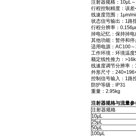
注射器规格：10μL～
行程控制精度：误差<±
线速度范围：1μm/min
状态信号输出：1路
行程分辨率：0.156μm
掉电记忆：保持掉电
其他功能：暂停和停
适用电源：AC100～24
工作环境：环境温度5
额定线性推力：>16kg
线速度调节分辨率：1μm
外形尺寸：240×196
控制信号输入：1路
防护等级：IP31
重量：2.95kg
注射器规格与流量参
注射器规格
10μL
25μL
50μL
100μL