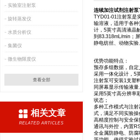
实验室注射泵
连续加注试剂注射泵T
TYD01-01注射
旋转蒸发仪
输溶液，适用于各种
计，5英寸高清液晶触
水质分析仪
到83.318mL/
静电纺丝、动物实验
集菌仪
微生物限度仪
优势功能特点：
预存多组数据，自定
采用一体化设计，5
查看全部
注射泵可安装1支塑料注
同屏幕显示传输液量
采用5英寸高分辨率
状态；
多种工作模式与注射
相关文章
式，满足不同实验操
高精度控制与安全保
RELATED ARTICLES
通讯与外控，内置RS
全金属防静电、防腐
等功能，使得实验过