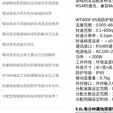
该蠕动泵适配多种泵
探秘蠕动泵的蠕动运动如何实现高效流体输送
RS485通讯，兼
蠕动泵助力药剂包衣领域的优势
WT600F-65高
蠕动泵在不同领域的应用及选型推荐
流量范围：0.005~660
转速范围：0.1~600r
蠕动泵传输腐蚀性溶剂的解决方法及注意事项
转速分辨率：0.1rpm
转速精度误差：＜±0.
蠕动泵的优缺点对比
通讯接口：RS485通
电源电压：AC100~24
蠕动泵的优点和主要运行过程解析
功率：＜200W
工作环境：环境温度0~
防爆电机蠕动泵的防爆电机选型与接线要求
外形尺寸（长×宽×高）：
防护等级：IP65
EF906液晶工业防爆蠕动泵在化工领域的应用优势
驱动器重量：6.7kg
外控接口：外控输入电平
防爆电机蠕动泵的防护等级与安全性分析
分配液量设定范围：0.0
分配次数设定范围：1
分配型智能蠕动泵如何维护和保养？
分配间隔设定时间：0.
6.6L每分钟腐蚀溶