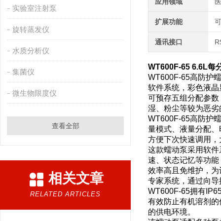
应用领域
医
实验室注射泵
扩展功能
旋转蒸发仪
通讯接口
R
水质分析仪
WT600F-65
6.6L
集菌仪
WT600F-65高防
软件系统，彩色液晶
微生物限度仪
可预存五组分配参数；
湿、粉尘等较为恶劣
WT600F-65高防
查看全部
量模式、液量分配、
方便下次快速调用，
这款蠕动泵采用软件
速、状态记忆等功能
效率高且免维护，为
相关文章
专家系统，通过向导
WT600F-65拥
RELATED ARTICLES
有效防止有机溶剂的
的供电环境。