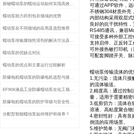
探秘蠕动泵的蠕动运动如何实现高效流体输送
可通过APP软件，
不锈钢304材质外
蠕动泵助力药剂包衣领域的优势
内部结构采用双层式
良好的抗干扰特性，
蠕动泵在不同领域的应用及选型推荐
RS485通讯，兼容
可接受多种外部工控
蠕动泵传输腐蚀性溶剂的解决方法及注意事项
支持启停、正反转工
可外接热敏打印机（
蠕动泵的优缺点对比
可配套脚踏开关、脉
蠕动泵的优点和主要运行过程解析
蠕动泵传输流体的优
防爆电机蠕动泵的防爆电机选型与接线要求
1.无污染：流体只
的流体输送。
EF906液晶工业防爆蠕动泵在化工领域的应用优势
2.精度高：通过控
量，适用于需要精密
防爆电机蠕动泵的防护等级与安全性分析
3.低剪切力：流体
溶液、高粘度聚合物
分配型智能蠕动泵如何维护和保养？
4.密封性好：具有
倒流的应用场景。
5.维护简单：无阀