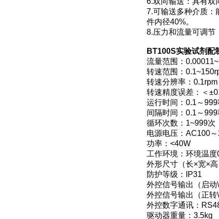
6.双向输送：具有
7.可输送多种介质
件内径40%。
8.压力和流量可调
BT100S
实验试剂配
流量范围：0.00011~7
转速范围：0.1~150r
转速分辨率：0.1rpm
转速精度误差：＜±0.
运行时间：0.1～99
间隔时间：0.1～99
循环次数：1~999
电源电压：AC100～24
功率：<40W
工作环境：环境温度0
外形尺寸（长×宽×高）：
防护等级：IP31
外控信号输出（启动
外控信号输出（正转
外控数字通讯：RS48
驱动器重量：3.5kg