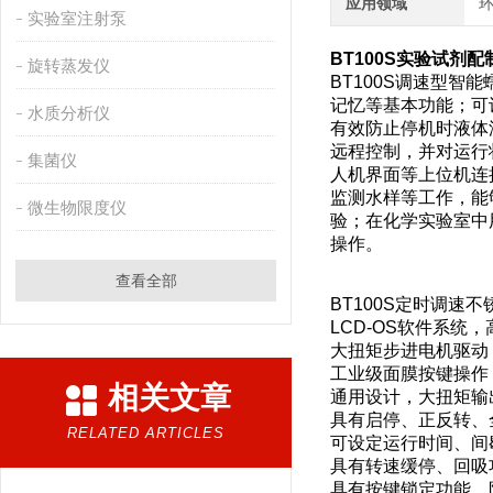
应用领域
环
实验室注射泵
BT100S
实验试剂配
旋转蒸发仪
BT100S调速型智能
记忆等基本功能；可
水质分析仪
有效防止停机时液体
远程控制，并对运行状
集菌仪
人机界面等上位机连
监测水样等工作，能
微生物限度仪
验；在化学实验室中
操作。
查看全部
BT100S定时调速
LCD-OS软件系
大扭矩步进电机驱动
工业级面膜按键操作
相关文章
通用设计，大扭矩输
具有启停、正反转、
RELATED ARTICLES
可设定运行时间、间
具有转速缓停、回吸
具有按键锁定功能，