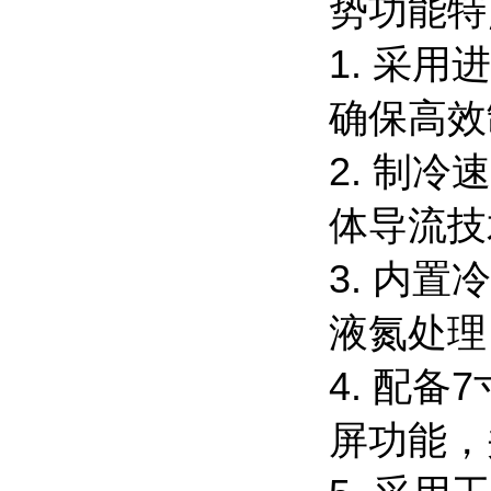
势功能特
1. 采
确保高
2. 制
体导流
3. 内
液氮处
4. 配
屏功能，