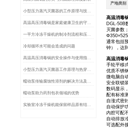
产地类别
小型压力蒸汽灭菌器的工作原理与技术优势概述
高温消毒锅
高温高压消毒锅是家庭健康卫生的守护者
DGL-
灭菌参数；
一平方冷冻干燥机的制冷剂流程和压缩空气流程
Φ350×
通常包括预
冷却循环水可能会造成的问题
钟），达
高温高压消毒锅的安全操作与使用指南说明
高温消毒锅
手轮平移
小型压力蒸汽灭菌器工作原理与热穿透性分析
优质不锈
微电脑自
蠕动泵传输腐蚀性溶剂的解决方法及注意事项
安全联锁
数码显示
蠕动泵助力药剂包衣领域的优势
配有标准
自涨式密
实验室冷冻干燥机能保留样品原有结构和活性
自动保护
内腔可配不
自动排放
可选配外