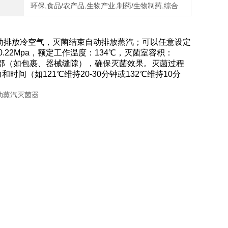
环保,食品/农产品,生物产业,制药/生物制药,综合
自动排放冷空气，灭菌结束自动排放蒸汽；可以任意设定
.22Mpa，额定工作温度：134℃，灭菌室容积：
内部（如包裹、器械缝隙），确保灭
菌效果。灭菌过程
（如121℃维持20-30分钟或132℃维持10分