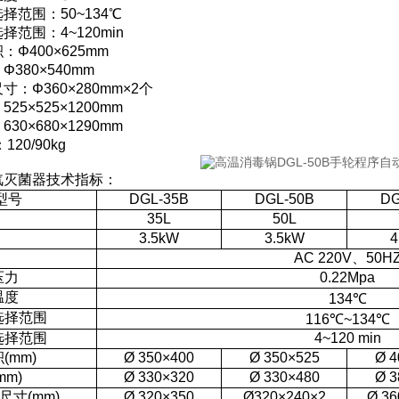
择范围：50~134℃
范围：4~120min
Φ400×625mm
380×540mm
：Φ360×280mm×2个
25×525×1200mm
30×680×1290mm
20/90kg
汽灭菌器技术指标：
型号
DGL-35B
DGL-50B
DG
35L
50L
3.5kW
3.5kW
4
AC 220V、50H
压力
0.22Mpa
温度
134℃
选择范围
116℃~134℃
选择范围
4~120 min
(mm)
Ø 350×400
Ø 350×525
Ø 4
m)
Ø 330×320
Ø 330×480
Ø 3
尺寸(mm)
Ø 320×350
Ø320×240×2
Ø 36