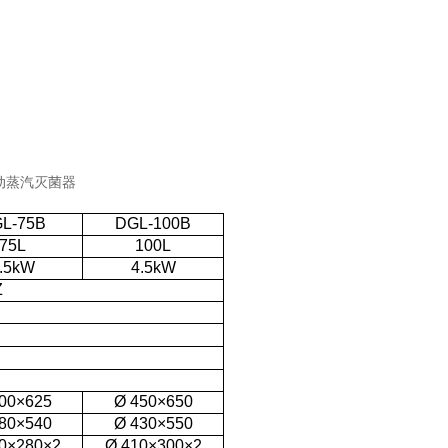
L-75B
DGL-100B
75L
100L
.5kW
4.5kW
Z
00×625
Ø 450×650
80×540
Ø 430×550
0×280×2
Ø 410×300×2