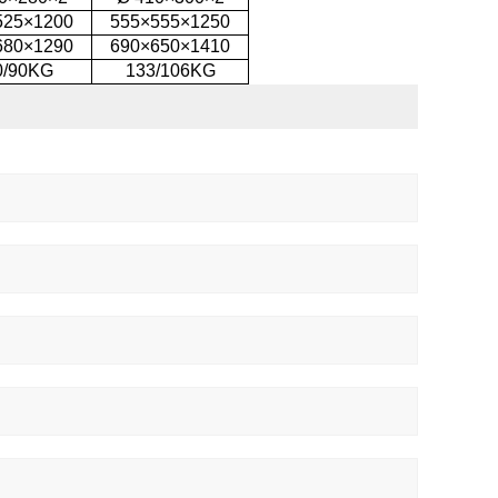
525×1200
555×555×1250
680×1290
690×650×1410
0/90KG
133/106KG