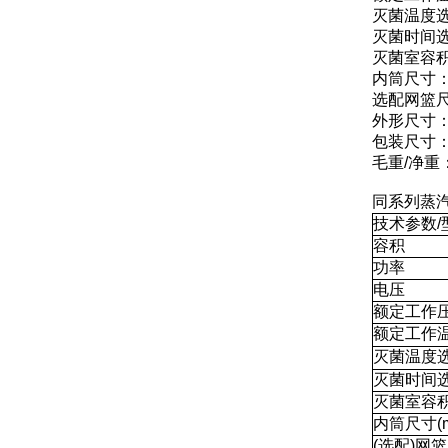
灭菌温度选
灭菌时间选择
灭菌室容积：
内筒尺寸：Φ
选配网篮尺寸
外形尺寸：5
包装尺寸：6
毛重/净重：1
同系列蒸
技术参数/
容积
功率
电压
额定工作
额定工作
灭菌温度
灭菌时间
灭菌室容积
内筒尺寸(m
(选配)网篮