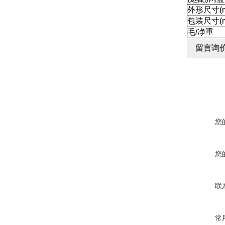
外形尺寸(m
包装尺寸(m
毛/净重
留言询
您
您
联
常