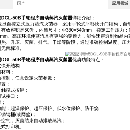
国产
应用领域
DGL-50B手轮程序自动蒸汽灭菌器
详细介绍：
50B数显自控立式压力蒸汽灭菌器，采用手轮式平移快开门结构，
有效容积是50升，内筒尺寸：Φ380×540mm，额定工作压力：0
525mm。高压环境使蒸汽具有更强的穿透力，能快速穿透到物品
热、升压、灭菌、排气、干燥等阶段，通过准确控制温度、压力和时间
到无菌标准。
DGL-50B手轮程序自动蒸汽灭菌器
优势功能特点：
式快开结构；
钢材料；
动控制，任意设定灭菌参数；
装置；
，触摸式按键；
测试接口；
封；
功能：超温保护、超压保护、低水位保护、防干烧；
锈钢桶(或网篮)；
冷空气，灭菌结束自动排放蒸汽；
接式打印机。