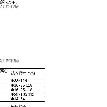
活解决方案。
对离心
试管尺寸(mm)
Φ38×124
Φ16×85-118
Φ16×85-118
Φ28×105-115
Φ14×54
酶标转子