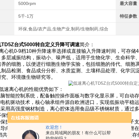
5000rpm
最大容量
5千-1万
特征参数
环保,食品/农产品,生物产业,制药/生物制药,综合
TD5Z台式5000转自定义升降可调速
简介：
速离心机0-9档10种升降速率选择或直接输入升降速时间，可存
，多层减振结构，振动小、噪声低，适用于生物化学、生命科学
培养的细胞，以便进行细胞生物学实验，包括细胞的传代、细胞
乳制品检测、食品成分分析、水质监测、土壤样品处理、化学沉
研究、环境微生物研究等。
式低速离心机的性能优势如下：
微电脑智能控制系统，配备触控操作面板与数字化显示屏，可自动
无刷电机驱动技术，核心轴承组件源自欧洲进口，实现低振动平稳
主体采用高强度钢材制造，离心腔体选用食品级不锈钢材质，通过
环保性与耐用性。
超速保护、门盖安全联锁、不平衡自动检测等多重防护机制，转子
欢迎您！
气流导向系统有效控制设备温升，最大限度减少热效应对样品的潜
来自局域网的朋友！有什么可以帮
-9档共10级变速调节选项或自定义升降速时间设置功能，可预设
助您的吗？