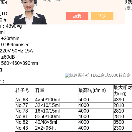
点动离心模式，支持短时快速离心操作，为多样化实验场景提供灵
TD5Z台式5000转自定义升降可调速
技术参数：
r/min
4390×g
ml
20r/min
999min/sec
20V 50Hz 15A
≤60dB
60×460×390mm
g
子：
最大相
转子号
容量
最高转(r/min)
力(×g)
No.63
4×50/100ml
5000
4390
No.77
32×10/15ml
4000
2810
No.78
16×10/15ml
4000
2810
No.81
8×50/100ml
4000
2810
No.82
40/48×5ml
4000
3500
No.43
2×2×96孔
4000
2300