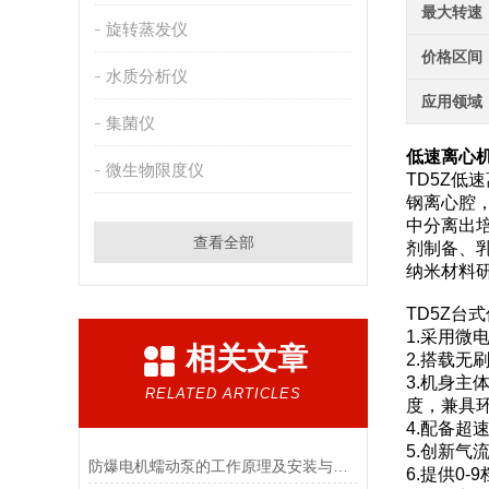
最大转速
旋转蒸发仪
价格区间
水质分析仪
应用领域
集菌仪
低速离心机
微生物限度仪
TD5Z低
钢离心腔
中分离出
查看全部
剂制备、
纳米材料
TD5Z台
1.采用
相关文章
2.搭载
3.机身
RELATED ARTICLES
度，兼具
4.配备
5.创新
防爆电机蠕动泵的工作原理及安装与配管
6.提供0