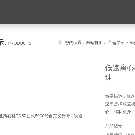
示
您的位置：
网站首页
>
产品展示
>
实
/ PRODUCTS
低速离心
速
简要描述：低速离
速率选择或直接
心。钢制机身
物化学、生命
产品型号：
动检测等多重防
所属分类：低速