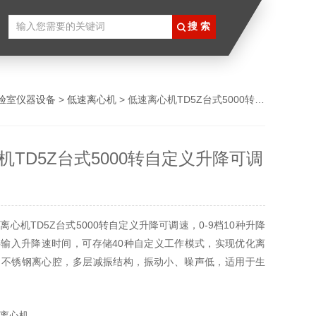
验室仪器设备
>
低速离心机
> 低速离心机TD5Z台式5000转自定义升降可调速
机TD5Z台式5000转自定义升降可调
心机TD5Z台式5000转自定义升降可调速，0-9档10种升降
输入升降速时间，可存储40种自定义工作模式，实现优化离
，不锈钢离心腔，多层减振结构，振动小、噪声低，适用于生
科学、疾控等领域。配备超速保护、门盖安全联锁、不平衡自
护机制，转子支持高温高压灭菌处理。
离心机