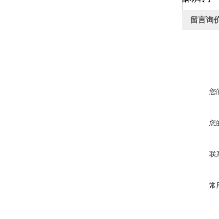
留言询
您
您
联
常