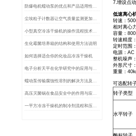
7.增设
防爆电机蠕动泵的优点和产品适用性角度考量
低速离心机
尘埃粒子计数器让空气质量监测更加简单、快捷
转速：5000
相对离心力：
小型真空冷冻干燥机的操作流程技术详解
容量：800
转速精度：±
生化霉菌培养箱的结构和使用方法说明
定时范围：0-
电源：AC 2
如何选择适合你的化妆品冷冻干燥机
整机噪声：
外形尺寸：5
电子分析天平在化学研究中的应用与优势说明
重量：40k
蠕动泵传输腐蚀性溶剂的解决方法及注意事项
可选配转
转子类型
高压灭菌锅在食品安全中的作用与应用说明
一平方冷冻干燥机的制冷剂流程和压缩空气流程
水平转子
酶标转子