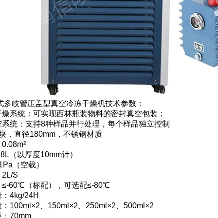
2立式多歧管压盖型真空冷冻干燥机技术参数：
干燥系统：可实现西林瓶装物料的密封真空包装；
空系统：支持8种样品并行处理，每个样品独立控制
块，直径180mm，不锈钢材质
.08m²
.8L（以厚度10mm计）
1Pa（空载）
L/S
≤-60℃（标配），可选配≤-80℃
4kg/24H
00ml×2、150ml×2、250ml×2、500ml×2
：70mm