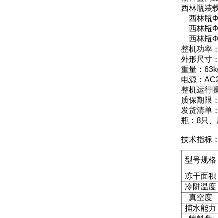
西林瓶装
西林瓶Φ1
西林瓶Φ1
西林瓶Φ2
整机功率：
外形尺寸：4
重量：63k
电源：AC2
整机运行噪
质保期限
发货清单
瓶：8只、
技术指标
型号规格
冻干面积
冷阱温度
真空度
捕水能力