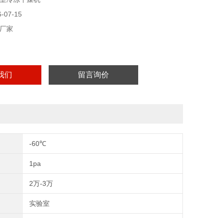
线的形式查看。
07-15
厂家
我们
留言询价
-60℃
1pa
2万-3万
实验室