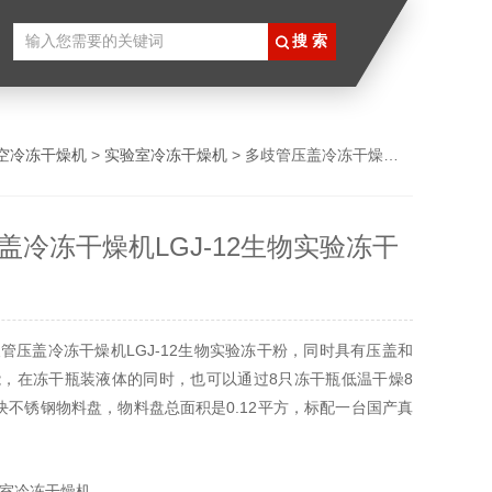
空冷冻干燥机
>
实验室冷冻干燥机
> 多歧管压盖冷冻干燥机LGJ-12生物实验冻干粉
盖冷冻干燥机LGJ-12生物实验冻干
管压盖冷冻干燥机LGJ-12生物实验冻干粉，同时具有压盖和
，在冻干瓶装液体的同时，也可以通过8只冻干瓶低温干燥8
块不锈钢物料盘，物料盘总面积是0.12平方，标配一台国产真
期样品预冻功能，无需再配备较低温冰箱或用液氮处理。智能
统，自动保存冻干数据，连续记录实时数据生成表格并能以实
室冷冻干燥机