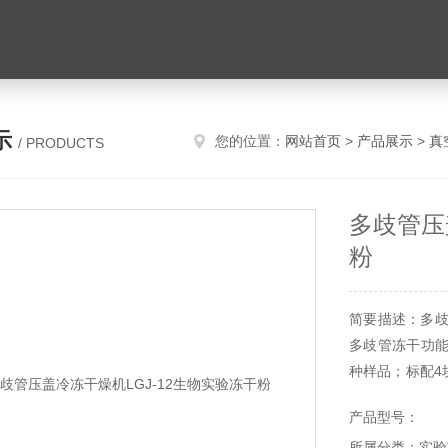
示
您的位置：
网站首页
>
产品展示
>
真
/ PRODUCTS
多歧管压
粉
简要描述：多歧
多歧管冻干功能
种样品；标配4
空泵，具有前
产品型号：
化数据记录系
所属分类：实验