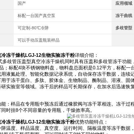
国产
应用领域
标配一台国产真空泵
冻干曲线
可定制-80℃冷阱
多歧管型
可以手动压盖瓶装样品
冷冻干燥机LGJ-12生物实验冻干粉
详细介绍：
2立式多歧管压盖型真空冷冻干燥机同时具有压盖和多歧管冻干功
样品；标配4块不锈钢物料盘，物料盘总面积是0.12平方，标配
或用液氮处理。智能化数据记录系统，自动保存冻干数据，连续
可用于冻干蛋白、多肽、胶体金、生物制品、酶制品、溶液、固
科研实验室等领域。冻干后的样品可长期保存，在加水后迅速恢
。
功能：样品在专用瓶中预冻后通过橡胶阀与冻干罩相连。冻干过
可同时挂8个不同容量的专用瓶，干燥效率高。
冷冻干燥机LGJ-12生物实验冻干粉
优势功能特点：
冷阱温度、样品温度、真空度、运行时间、隔板温度等冻干数据