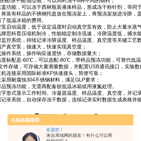
挂瓶/冻干瓶/茄型瓶，可以同时冻干8种不同的物料；
压盖功能，可以冻干西林瓶装液体样品，形成冻干粉针剂，等同
：将装有样品的不锈钢托盘放在预冻架上，将预冻架放进冷阱，
省了低温冰箱的费用。
空泵启动温度，低于设定温度时启动真空泵有效，防止大量水蒸
品牌思科普压缩机制冷，性能稳定制冷迅速，冷阱温度低，捕水
时监控系统，持续记录冷阱温度、样品温度、真空度等关键工艺
国产真空泵，抽速大，快速实现真空度；
式操作系统，操作响应速度快，存储数据量大；
度标配是-60℃，可以选配-80℃，带样品预冻功能，可替代低
L文件存储，可存储大量测量数据，并配置USB通讯接口，实验
主机连接采用国际标准KF快速接头，简便可靠；
采用耐腐蚀304不锈钢材料，满足GLP要求；
样品预冻功能，无需再配备较低温冰箱或用液氮处理。
数字形式显示工作时间、冷凝器温度、样品温度、真空度，并记
据记录系统，自动保存冻干数据，连续记录实时数据生成表格并
欢迎您！
来自局域网的朋友！有什么可以帮