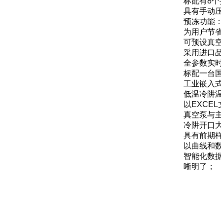
标配有8个
具有手动
预冻功能
为用户节
可预设真
采用进口
全参数实
标配一台
工业嵌入
低温冷阱温
以EXCE
真空泵与
冷阱开口大
具有前期
以曲线和
智能化数
晰明了；