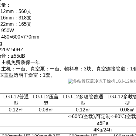
载量：
2mm：560支
6mm：318支
2mm：165支
950W
80×600×770mm
g
20V 50HZ
音：≤55dB
：主机免费质保一年
：主机：一台、真空泵：一台、物料盘：3块、真空连接管道：1套
压盖型透明干燥室：1套。
：
LGJ-12普通
LGJ-12压盖
LGJ-12多歧管普通
LGJ-12多
型
型
型
型
0.12㎡
0.08㎡
0.12㎡
0.08㎡
<-60℃(空载),可定制<-80℃(空载
≤5Pa
4Kg/24h