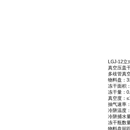
LGJ-1
真空压盖
多歧管真
物料盘：3
冻干面积：0
冻干量：0
真空度：≤
抽气速率：2
冷阱温度：
冷阱捕水量：
冻干瓶数量：1
物料盘间距