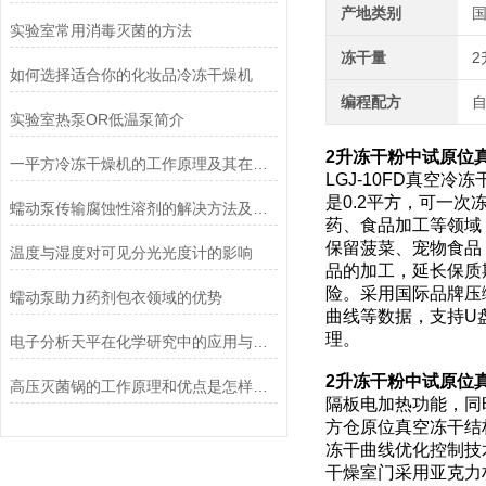
产地类别
实验室常用消毒灭菌的方法
冻干量
如何选择适合你的化妆品冷冻干燥机
编程配方
实验室热泵OR低温泵简介
2升冻干粉中试原位
一平方冷冻干燥机的工作原理及其在材料科学中的重要性
LGJ-10FD真
是0.2平方，可一
蠕动泵传输腐蚀性溶剂的解决方法及注意事项
药、食品加工等领域
保留菠菜、宠物食品
温度与湿度对可见分光光度计的影响
品的加工，延长保质
险。采用国际品牌压
蠕动泵助力药剂包衣领域的优势
曲线等数据，支持U
理。
电子分析天平在化学研究中的应用与优势说明
2升冻干粉中试原位
高压灭菌锅的工作原理和优点是怎样的？
隔板电加热功能，同
方仓原位真空冻干结
冻干曲线优化控制技
干燥室门采用亚克力