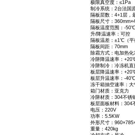
极限真空度：≤1Pa
制冷系统：2台法国
隔板层数：4+1层
隔板尺寸：360mm×4
隔板温度范围：-50℃
升/降温速率：可控
隔板温差：±1℃（
隔板间距：70mm
除霜方式：电加热化
冷阱降温速率：+20℃
冷阱制冷：冷冻机直
板层降温速率：+20℃
板层升温速率：-40℃
冻干箱抽空速率：大气
箱门材质：亚克力
冷阱材质：304不锈
板层面板材料：304
电压：220V
功率：5.5KW
外形尺寸：960×785×
重量：420kg