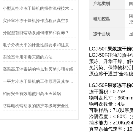
产地类别
小型真空冷冻干燥机的操作流程技术详解
硅油控温
实验室冷冻干燥机操作流程及真空泵加油方法
分配型智能蠕动泵如何维护和保养？
冻干曲线
电子分析天平的计量性能要求和注意事项说明
LGJ-50F
果浆冻干粉
LGJ-50F硅油加
实验室常用消毒灭菌的方法
预冻、升华干燥、解
免污染、保障物料活
高温高压消毒锅的特点和灭菌步骤介绍
原位冻干通过“全程
一平方冷冻干燥机的工作原理及其在材料科学中的重要性
LGJ-50F
果浆冻干粉
冻干面积：0.7m²
如何安全有效地使用高压灭菌锅
物料盘尺寸：360mm
物料盘数量：4块
防爆电机蠕动泵的防护等级与安全性分析
可装样品：7L(以厚
冷阱温度：≤-80℃
捕水能力：≥10Kg/24
真空泵抽气速率：10L