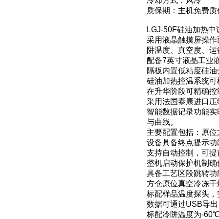
冷却方式：风冷
质保期：主机免费质
LGJ-50F硅油加
采用液晶触摸屏操作
阱温度、真空度、运
配备7英寸液晶工业嵌
隔板内置低粘度硅油
硅油加热控温系统可
在升华阶段可精确控
采用法国泰康进口压
智能数据记录功能实
与曲线。
主要配置包括：原位
设备具备终点提示功
支持自动控制，可提
整机启动保护机制确
具备工艺区段跳转功
方仓原位真空冷冻干
标配样品温度探头，
数据可通过USB导
标配冷阱温度为-6