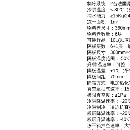
制冷系统：2台法国
冷阱温度：≤-80℃
捕水能力：≥15Kg/24
冻干面积：1m²
物料盘尺寸：360mm
物料盘数量：6块
可装样品：10L(以
隔板层数：6+1层
隔板尺寸：360mm×4
隔板温度范围：-50℃
升/降温速率：可控
隔板温差：±1℃（
隔板间距：70mm
除霜方式：电加热化
真空泵抽气速率：15L
极限真空度：≤1Pa
冷阱降温速率：+20℃
冷阱制冷：冷冻机直
板层降温速率：+20℃
板层升温速率：-40℃
冻干箱抽空速率：大气