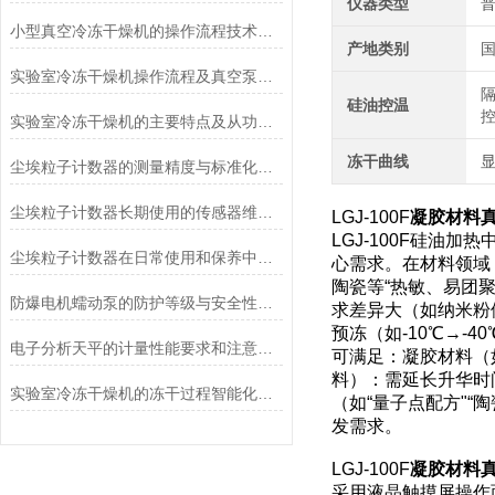
仪器类型
小型真空冷冻干燥机的操作流程技术详解
产地类别
实验室冷冻干燥机操作流程及真空泵加油方法
硅油控温
实验室冷冻干燥机的主要特点及从功能上分类介绍
冻干曲线
尘埃粒子计数器的测量精度与标准化方法
尘埃粒子计数器长期使用的传感器维护与清洁规范
LGJ-100F
凝胶材料
LGJ-100F硅油
尘埃粒子计数器在日常使用和保养中要注意哪几点
心需求。在材料领域
陶瓷等“热敏、易团
防爆电机蠕动泵的防护等级与安全性分析
求差异大（如纳米粉
预冻（如-10℃→-4
电子分析天平的计量性能要求和注意事项说明
可满足：凝胶材料（
料）：需延长升华时间
实验室冷冻干燥机的冻干过程智能化功能和基本操作流程
（如“量子点配方"“
发需求。
LGJ-100F
凝胶材料
采用液晶触摸屏操作