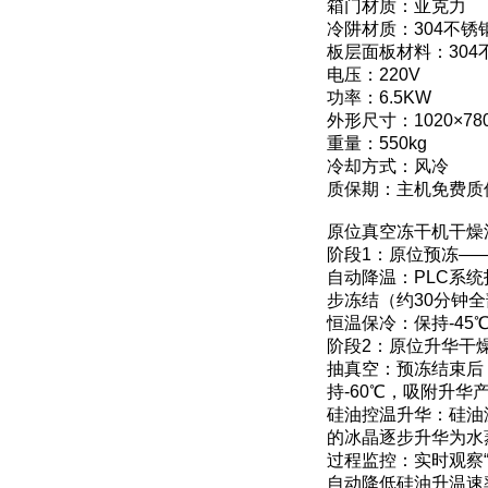
箱门材质：亚克力
冷阱材质：304不锈
板层面板材料：304
电压：220V
功率：6.5KW
外形尺寸：1020×780
重量：550kg
冷却方式：风冷
质保期：主机免费质
原位真空冻干机干燥
阶段1：原位预冻—
自动降温：PLC系统
步冻结（约30分钟
全
恒温保冷：保持-4
阶段2：原位升华干
抽真空：预冻结束后，
持-60℃，吸附升
硅油控温升华：硅油温
的冰晶逐步升华为水
过程监控：实时观察“
自动降低硅油升温速率（