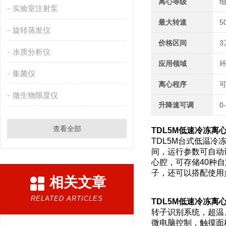
离心等级
细
实验室注射泵
最大转速
5
旋转蒸发仪
价格区间
3
水质分析仪
应用领域
环
集菌仪
离心程序
微生物限度仪
升降速可调
0
查看全部
TDL5M低速冷冻离心
TDL5M台式低温冷
间，运行参数可自动
心腔，可存储40种自定义工
子，还可以搭配使用
相关文章
RELATED ARTICLES
TDL5M低速冷冻离心
转子识别系统，超温
微电脑控制，触摸面