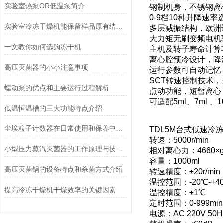
实验室热泵OR低温泵简介
钢制机身，不锈钢离
0-9档10种升降速
实验室冷冻干燥机能保留样品原有结构和活性
多层减振结构，欧洲
大力矩无刷变频电机
一文教你如何选购冻干机
主机及转子寿命计算
离心腔预冷设计，降
高压灭菌器的小小注意事项
运行参数可自动记忆
SCT转速控制技术
蠕动泵的优点和主要运行过程解析
点动功能，短暂离心
可适配5ml、7ml 、
低温恒温槽的三大功能特点介绍
尘埃粒子计数器在日常使用和保养中要注意哪几点
TDL5M台式低速冷
转速：5000r/min
小型压力蒸汽灭菌器的工作原理与技术优势概述
相对离心力：4660×
容量：1000ml
高压灭菌锅的设备特点和杀菌方式介绍
转速精度：±20r/min
温控范围：-20℃-+4
提高冷冻干燥机干燥效率的关键因素
温控精度：±1℃
定时范围：0-999min/
电源：AC 220V 50H