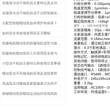
实验室冷冻干燥机的主要特点及从功能上分类介绍
行程分辨率：0.156μm/μ
线速度范围：1μm/min～
线速度调节分辨率：1μm/
实验室冷冻干燥机的冻干过程智能化功能和基本操作流程
行程控制精度：误差<±0
额定线性推力：>16kgf
分配型智能蠕动泵如何维护和保养？
调节：1～100-%任意可调
注射器规格：10μL～60
如何安全有效地使用高压灭菌锅
注射器选择：内置主要
流量范围：0.184nL/min
防爆电机蠕动泵的防爆电机选型与接线要求
液量校正：通过校正程
显示：4.3寸彩色液
操作方式：触摸屏+常
防爆电机蠕动泵的工作原理及安装与配管
掉电记忆：保持掉电前
其他功能：暂停和停止
小型冻干机的主要特点和使用注意事项
状态信号输出：1路指
控制信号输入：1路指
蠕动泵在不同领域的应用及选型推荐
通信接口：RS485，M
外形尺寸：245x195x1
重量：3.2kg
高温高压消毒锅是家庭健康卫生的守护者
适用电源：AC100V～240
工作环境：环境温度5～4
探秘蠕动泵的蠕动运动如何实现高效流体输送