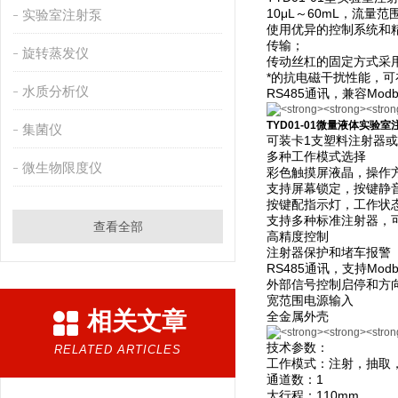
10μL～60mL，流量范围0.
实验室注射泵
使用优异的控制系统和精
传输；
旋转蒸发仪
传动丝杠的固定方式采
*的抗电磁干扰性能，
水质分析仪
RS485通讯，兼容M
TYD01-01微量液体实验室
集菌仪
可装卡1支塑料注射器
多种工作模式选择
微生物限度仪
彩色触摸屏液晶，操作
支持屏幕锁定，按键静
按键配指示灯，工作状
支持多种标准注射器，
查看全部
高精度控制
注射器保护和堵车报警
RS485通讯，支持Mod
外部信号控制启停和方
宽范围电源输入
相关文章
全金属外壳
技术参数：
RELATED ARTICLES
工作模式：注射，抽取
通道数：1
大行程：110mm