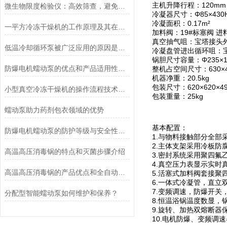
主机升降行程：120mm
微生物限度检验仪：高效筛查，避免产品微生物污染
冷凝器尺寸：Φ85×430
冷凝面积：0.17m²
一平方冷冻干燥机的工作原理及其在材料科学中的重要性
加料阀：19#标塞阀 进
真空抽气咀：宝塔接头外
低温冷却循环泵被广泛应用的原因是什么？
冷凝盘管进出循环咀：宝
锅胆尺寸容量：Φ235×145
防爆电机蠕动泵的优点和产品适用性角度考量
整机占空间尺寸：630×400
机器净重：20.5kg
包装尺寸：620×620×4
小型真空冷冻干燥机的操作流程技术详解
包装重量：25kg
蠕动泵助力药剂包衣领域的优势
基本配置：
防爆电机蠕动泵的防护等级与安全性分析
1.与物料接触部分全部
2.主体支架采用冷板防
高温高压消毒锅的特点和灭菌步骤介绍
3.密封系统采用聚四氟
4.真空压力表显示实时
高温高压消毒锅的产品优点和全自动控制系统说明
5.活塞式加料阀套接
6.一体式冷凝管，直立
7.变频调速，防爆开关
分配型智能蠕动泵如何维护和保养？
8.恒温浴锅温度数显，
9.旋转、加热双熔断器
10.电机防爆、变频调