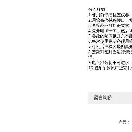
保养须知：
1.使用前仔细检查仪
2.用软布擦拭各接口，
3.各接品不可拧得太
4.先开电源开关，然
5.各处的聚四氟开关不
6.每次使用完毕必须
7.停机后拧松各聚四
8.定期对密封圈进行
润。
9.电气部分切不可进水
10.必须采购原厂正宗
留言询价
产品：