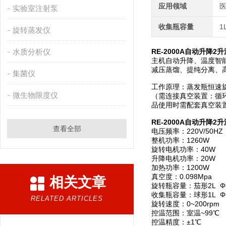
应用领域
医
实验室注射泵
收集瓶容量
1
旋转蒸发仪
水质分析仪
RE-2000A自动升降
主机自动升降、温度智能
减压蒸馏、提纯分离、
集菌仪
工作原理：蒸发瓶恒速
微生物限度仪
（需连接真空装置：循
品使用时需配套真空装
RE-2000A自动升降
查看全部
电压频率：220V/50HZ
整机功率：1260W
旋转电机功率：40W
升降电机功率：20W
加热功率：1200W
真空度：0.098Mpa
相关文章
旋转瓶容量：茄形2L Φ1
收集瓶容量：球形1L Φ1
RELATED ARTICLES
旋转速度：0~200rpm
控温范围：室温~99℃
控温精度：±1℃