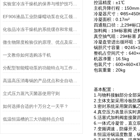
控温精度：±1℃
实验室冷冻干燥机的保养与维护技巧分析
主机升降行程：150mm
冷凝器尺寸：Φ85×450
EF906液晶工业防爆蠕动泵在化工领域的应用优势
冷凝面积：0.17m²
四通瓶口径：上29#标口 
化妆品冷冻干燥机的系统缓存和常规冻干方法的优点
加料阀：19#标塞阀 进
真空抽气咀：29#标塞 
冷凝盘管进出循环咀：宝
微生物限度检验仪的原理、优点及应用介绍
锅胆尺寸容量：Φ245×140
整机占空间尺寸：640×43
一文教你如何选购冻干机
机器净重：16.5kg
包装尺寸：600×460×4
分配型智能蠕动泵的功能特点与工作模式介绍
包装重量：20kg
高温高压消毒锅的产品优点和全自动控制系统说明
基本配置：
立式压力蒸汽灭菌器使用守则
1.与物料接触部分全部
2.主体支架采用冷板防
如何选择合适的十万分之一天平？
3.密封系统采用聚四氟
4.真空压力表显示实时
5.活塞式加料阀套接
低温恒温槽的三大功能特点介绍
6.一体式冷凝管，直立
7.变频调速，防爆开关
8.恒温浴锅温度数显，