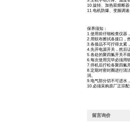
9.主机手动升降、温度
10.旋转、加热双熔断
11.电机防爆、变频调
保养须知：
1.使用前仔细检查仪
2.用软布擦拭各接口，
3.各接品不可拧得太
4.先开电源开关，然
5.各处的聚四氟开关不
6.每次使用完毕必须
7.停机后拧松各聚四
8.定期对密封圈进行
润。
9.电气部分切不可进水
10.必须采购原厂正宗
留言询价