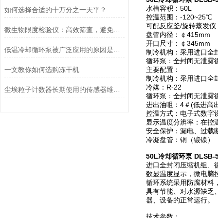
水槽容积：50L
如何选择合适的十万分之一天平？
控温范围：-120~25℃
可配反应釜/旋转蒸发仪：
微生物限度检验仪：高效筛查，避免产品微生物污染
盘管内径：￠415mm
开口尺寸：￠345mm
低温冷却循环泵被广泛应用的原因是什么？
制冷机构：采用进口全
循环泵：全封闭无泄露
一文教你如何选购冻干机
主要配置：
制冷机构：采用进口全
冷媒：R-22
尘埃粒子计数器长期使用的传感器维护与清洁规范
循环泵：全封闭无泄露
进出油咀：4＃(低进高出
控温方式：电子式数字
显示温度分辨率：在控温
安全保护：漏电、过载
冷凝盘管：铜（镀镍）
50L冷却循环泵 DLSB-
进口全封闭压缩机组、
数显温度显示，微电脑
循环系统采用防腐材料
具有节能、对水源缺乏
器、设备的正常运行。
技术参数：