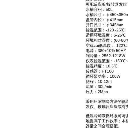
可配反应釜/旋转蒸发仪：
水槽容积：50L
水槽尺寸：￠450×350
盘管内径：￠415mm
开口尺寸：￠345mm
控温范围：-120~25℃
适用环境温度：5-25℃
环境相对湿度：(60-80
空载zui低温度：-122℃
电源：380±10% 50HZ
制冷量：2562-1218W
仪表控温范围：-150℃~
控温精度：±0.5℃
传感器：PT100
循环泵功率：100W
扬程：10-12m
流量：30L/min
压力：2Mpa
采用压缩制冷方法的低
发仪、玻璃反应釜或有
低温冷却液循环泵可与
地提高了工作效率；本
器量之间合理搭配。