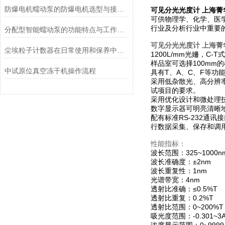
防爆电机蠕动泵的防爆电机选型与接线要求
可见分光光度计 上海菁华
可供物理学、化学、医
行业及分析行业中重要
分配型智能蠕动泵的功能特点与工作模式介绍
可见分光光度计 上海菁华
尘埃粒子计数器在日常使用和保养中要注意哪几点
1200L/mm光姍，C-
样品室可选择100mm
中试原位真空冻干机操作流程
具有T、A、C、F等功
采用低杂散光、高分辨
试项目的要求。
采用优化设计和微处理技
数字显示器可明亮清晰
配有标准RS-232通
行数据采集、保存和调
性能指标：
波长范围：325~1000n
波长准确度：±2nm
波长重复性：1nm
光谱带宽：4nm
透射比准确：≤0.5%T
透射比重复：0.2%T
透射比范围：0~200%T
吸光度范围：-0.301~3