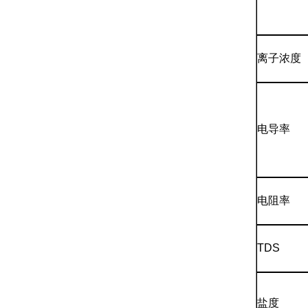
离子浓度
电导率
电阻率
TDS
盐度