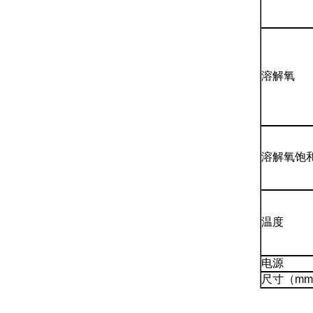
溶解氧
溶解氧饱
温度
电源
尺寸（mm