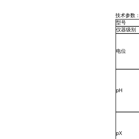
技术参数
型号
仪器级别
电位
pH
pX