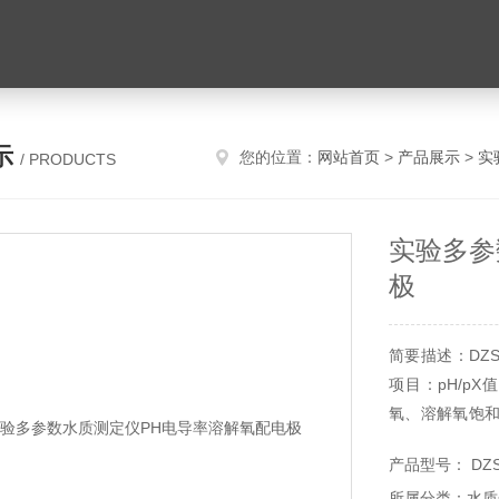
示
您的位置：
网站首页
>
产品展示
>
实
/ PRODUCTS
实验多参
极
简要描述：DZ
项目：pH/p
氧、溶解氧饱和
溶解氧3个测量
产品型号： DZS
所属分类：水质