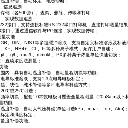
动温度补偿，自动标定，电极诊断；
，信息追溯
据存储（各500套）、查阅、删除、传输和打印；
LP，实现数据追溯；
S-232接口，支持连接标准RS-232串口打印机，直接打印测量
SB接口，通过通信软件与PC连接，实现数据传输；
测量功能
别GB、DIN、NIST等多组缓冲溶液，支持自定义标准溶液及标
a+、K+、NH4+、Cl-、F-等多种离子模式，允许用户自建；
、mg/L、g/L、mol/L、mmol/L、PX多种离子浓度单位快速切换；
式：直读浓度法测量；
功能
程范围内，具有自动温度补偿、自动量程切换等功能；
别电导标准溶液，支持1-3点电导电极标定；
不补偿、线性、纯水补偿等多种电导率补偿方式；
度20℃或25℃可选；
动频率切换，配套1.0常数电极可覆盖全量程测量（20μS/cm以下
量功能
温度补偿、自动大气压补偿(单位可选kPa、mbar、Torr、Atm)
氧标定和满度标定；
动盐度补偿功能。