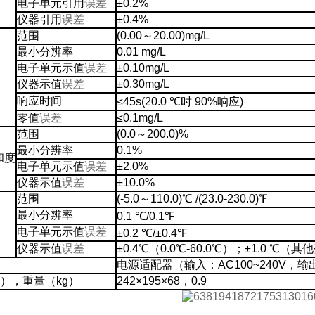
电子单元引用
误差
±0.2%
仪器引用
误差
±0.4%
范围
(0.00～20.00)mg/L
最小分辨率
0.01 mg/L
电子单元示值
误差
±0.10mg/L
仪器示值
误差
±0.30mg/L
响应时间
≤45s(20.0 ℃时 90%响应)
零值
误差
≤0.1mg/L
范围
(0.0～200.0)%
最小分辨率
0.1%
和度
电子单元示值
误差
±2.0%
仪器示值
误差
±10.0%
范围
(-5.0～110.0)℃ /(23.0-230.0)℉
最小分辨率
0.1 ℃/0.1℉
电子单元示值
误差
±0.2 ℃/±0.4℉
仪器示值
误差
±0.4℃（0.0℃-60.0℃）；±1.0 ℃（
电源适配器（输入：AC100~240V，输
），重量（kg）
242×195×68，0.9