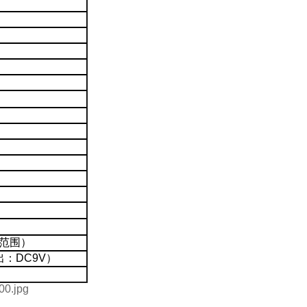
其他范围）
出：DC9V）