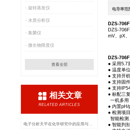
旋转蒸发仪
电导率范
水质分析仪
DZS-706F
DZS-7
集菌仪
mV、p
微生物限度仪
DZS-706F
● 采用5
查看全部
● 温度单
● 支持
● 支持
● 支持IP
相关文章
● 标配
一机多用
RELATED ARTICLES
● 内置p
● 检测项
智能检测
电子分析天平在化学研究中的应用与优势说明
● 智能