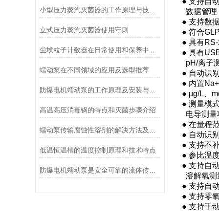
● 支持自
小型压力蒸汽灭菌器的工作原理与技术优势概述
数据管理
● 支持数
立式压力蒸汽灭菌器使用守则
● 符合G
● 具有R
尘埃粒子计数器在日常使用和保养中要注意哪几点
● 具有U
pH/离子
蠕动泵在不同领域的应用及选型推荐
● 自动识
● 内置N
防爆电机蠕动泵的工作原理及安装与配管
● μg/L
● 测量模
高温高压消毒锅的特点和灭菌步骤介绍
电导测量
● 在量
蠕动泵传输腐蚀性溶剂的解决方法及注意事项
● 自动识
● 支持
低温恒温槽的温度控制原理和技术特点
● 参比温
● 支持自
防爆电机蠕动泵是安全可靠的流体传送解决方案
溶解氧测
● 支持自动
● 支持零
● 支持手