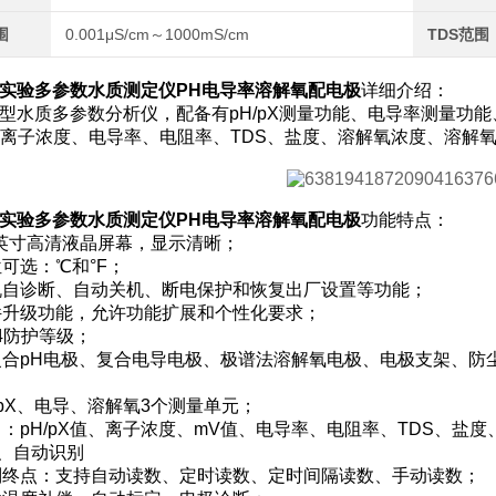
围
0.001μS/cm～1000mS/cm
TDS范围
实验多参数水质测定仪PH电导率溶解氧配电极
详细介绍：
06F型水质多参数分析仪，配备有pH/pX测量功能、电导率测量
X、离子浓度、电导率、电阻率、TDS、盐度、溶解氧浓度、溶解
实验多参数水质测定仪PH电导率溶解氧配电极
功能特点：
.7英寸高清液晶屏幕，显示清晰；
位可选：℃和°F；
开机自诊断、自动关机、断电保护和恢复出厂设置等功能；
固件升级功能，允许功能扩展和个性化要求；
54防护等级；
三复合pH电极、复合电导电极、极谱法溶解氧电极、电极支架、防
H/pX、电导、溶解氧3个测量单元；
目：pH/pX值、离子浓度、mV值、电导率、电阻率、TDS、盐
、自动识别
判别终点：支持自动读数、定时读数、定时间隔读数、手动读数；