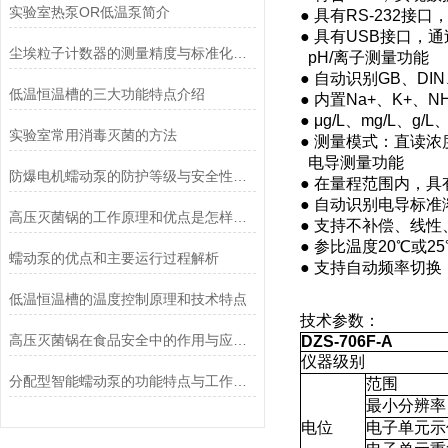
实验室热泵OR低温泵简介
● 具有RS-232
● 具有USB接口，
尘埃粒子计数器的测量精度与标准化方法
pH/离子测量功能
● 自动识别GB、D
低温恒温槽的三大功能特点介绍
● 内置Na+、K+、
● μg/L、mg/L、
实验室常用消毒灭菌的方法
● 测量模式：直读浓
电导测量功能
防爆电机蠕动泵的防护等级与安全性分析
● 在量程范围内，
● 自动识别电导标准
高压灭菌锅的工作原理和优点是怎样的？
● 支持不补偿、线
● 参比温度20℃或2
蠕动泵的优点和主要运行过程解析
● 支持自动频率切换
低温恒温槽的温度控制原理和技术特点
技术参数：
高压灭菌锅在食品安全中的作用与应用说明
DZS-706F-A
仪器级别
分配型智能蠕动泵的功能特点与工作模式介绍
范围
最小分辨率
电位
电子单元示