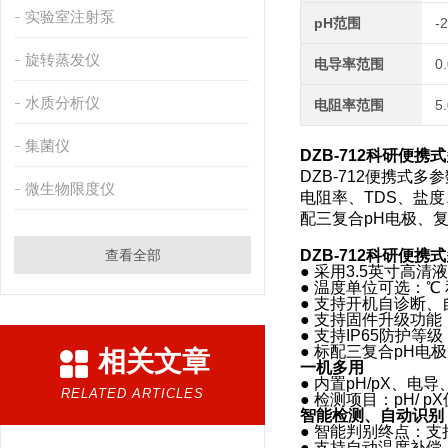
实验室注射泵
pH范围
-
旋转蒸发仪
电导率范围
0
水质分析仪
电阻率范围
5
集菌仪
DZB-712
科研便携式
DZB-712便携式
微生物限度仪
电阻率、TDS、盐
配三复合pH电极、
查看全部
DZB-712
科研便携式
● 采用3.5英寸高
● 温度单位可选：℃ 
● 支持开机自诊断
● 支持固件升级功
● 支持IP65防护等级
● 标配三复合pH
相关文章
一机多用
● 内置pH/pX、电
RELATED ARTICLES
● 检测项目：pH/
智能检测、自动识别
● 智能判别终点：
● 支持自动温度补