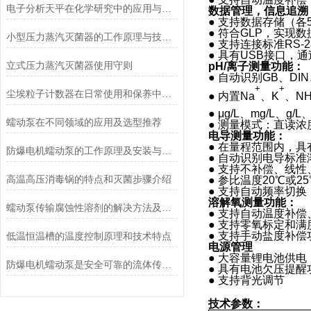
电子分析天平在化学研究中的应用与优势说明
数据管理，信息追溯
● 支持数据存储（各
● 符合GLP，实现
小型压力蒸汽灭菌器的工作原理与技术优势概述
● 支持连接标准RS
● 具有USB接口，
立式压力蒸汽灭菌器使用守则
pH/离子测量功能：
● 自动识别GB、D
+
+
尘埃粒子计数器在日常使用和保养中要注意哪几点
● 内置Na
、K
、N
● μg/L、mg/L、g
蠕动泵在不同领域的应用及选型推荐
● 测量模式：直读
电导测量功能：
● 在量程范围内，
防爆电机蠕动泵的工作原理及安装与配管
● 自动识别电导标准
● 支持不补偿、线
高温高压消毒锅的特点和灭菌步骤介绍
● 参比温度20℃或2
● 支持自动频率切换
溶解氧测量功能：
蠕动泵传输腐蚀性溶剂的解决方法及注意事项
● 支持自动温度补偿、
● 支持零氧标定和满
● 支持手动盐度补偿
低温恒温槽的温度控制原理和技术特点
电源管理
● 大容量锂电池供
防爆电机蠕动泵是安全可靠的流体传送解决方案
● 具有电池欠压提
● 支持背光调节
技术参数
：