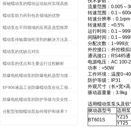
技术参数：
探秘蠕动泵的蠕动运动如何实现高效流体输送
流量范围：0.005～300
转速范围：0.1～600
蠕动泵助力药剂包衣领域的优势
转速分辨率：0.1rpm
转速精度：<0.5%
蠕动泵在不同领域的应用及选型推荐
运行时间：0.1～999
间隔时间：0.1～999
蠕动泵传输腐蚀性溶剂的解决方法及注意事项
分配次数：1~999
外控接口：外控模拟量0
蠕动泵的优缺点对比
通讯接口：RS485
电源电压：AC 100-24
蠕动泵的优点和主要运行过程解析
功率：<50W
工作环境：温度0~4
防爆电机蠕动泵的防爆电机选型与接线要求
防护等级：IP31
外观尺寸（长×宽×高）：
EF906液晶工业防爆蠕动泵在化工领域的应用优势
驱动器重量：3.9kg
防爆电机蠕动泵的防护等级与安全性分析
适用蠕动泵泵头及软
驱动器型号
适用泵
分配型智能蠕动泵如何维护和保养？
YZ15
BT601S
YT25