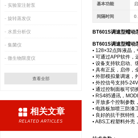
基本功能
实验室注射泵
间隔时间
0
旋转蒸发仪
水质分析仪
BT601S调速型蠕
BT601S调速型蠕
集菌仪
• 128×32点阵
• 可通过APP软
微生物限度仪
• 设备支持软启动、
• 具有正反，启停
• 外部模拟量调速
查看全部
• 外控信号支持5-2
• 通过控制面板可
• RS485通讯，
• 开放多个控制参数
• 电路板加喷三防
相关文章
• 良好的抗干扰特
RELATED ARTICLES
• ABS工程塑料外