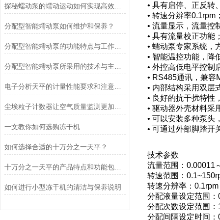
• 具有启停、正反
探秘蠕动泵的蠕动运动如何实现高效流体输送
• 转速分辨率0.1rpm
• 流量显示，流量控
分配型智能蠕动泵如何维护和保养？
• 具有流量校正功能
分配型智能蠕动泵的功能特点与工作模式介绍
• 蠕动泵专家系统，
• 智能温控功能，降
分配型智能蠕动泵所采用的技术与主要功能
• 外控高低电平控
• RS485通讯，兼
电子分析天平的计量性能要求和注意事项说明
• 内部结构采用双
• 良好的抗干扰特
尘埃粒子计数器让空气质量监测更加简单、快捷
• 驱动器外壳材料采
• 可以安装多种泵
一文教你如何选购冻干机
• 可通过外部脚踏
如何选择合适的十万分之一天平？
技术参数
流量范围：0.00011～7
十万分之一天平的产品特点和功能包括哪些
转速范围：0.1~150r
转速分辨率：0.1rpm
如何进行小型冻干机的清洁与保养说明
分配液量设定范围：0.0
分配次数设定范围：1
分配间隔设定时间：0.