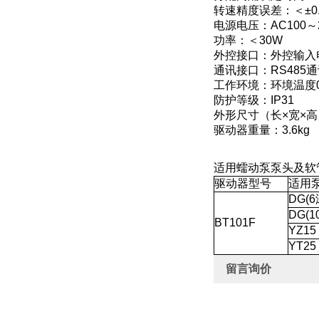
转速精度误差：＜±0.
电源电压：AC100～24
功率：＜30W
外控接口：外控输入电平
通讯接口：RS485通
工作环境：环境温度0
防护等级：IP31
外形尺寸（长×宽×高）：
驱动器重量：3.6kg
适用蠕动泵泵头及软
驱动器型号
适用
DG(6
DG(1
BT101F
YZ15
YT25
留言询价