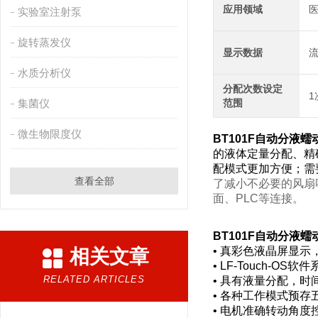
应用领域
医
实验室注射泵
旋转蒸发仪
显示数据
水质分析仪
分配次数设定
1
集菌仪
范围
微生物限度仪
BT101F自动分液
的液体定量分配、精
配模式更加方便；需
查看全部
了减小不必要的风扇
面、PLC等连接。
BT101F自动分液
• 真彩色液晶屏显
相关文章
• LF-Touch
RELATED ARTICLES
• 具有液量分配，
• 各种工作模式预存
• 电机准确转动角