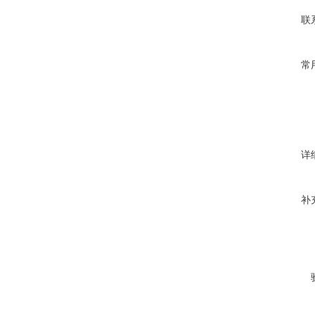
联
常
详
补