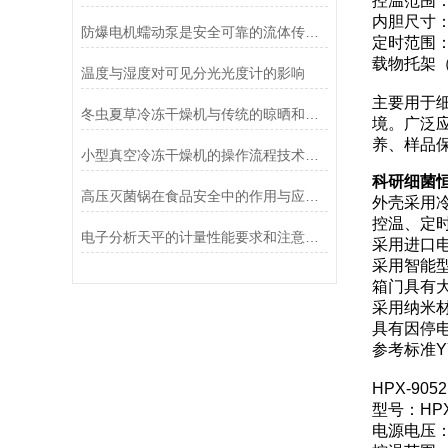
控温范围：
内胆尺寸：3
防爆电机蠕动泵是安全可靠的流体传送解决方案
定时范围：0
载物托架（
温度与湿度对可见分光光度计的影响
主要用于
冬虫夏草冷冻干燥机与传统的晾晒和烘干方法相比有哪些优点？
境。广泛
养、样品
小型真空冷冻干燥机的操作流程技术详解
科研细菌恒
高压灭菌锅在食品安全中的作用与应用说明
外壳采用
控温、定
电子分析天平的计量性能要求和注意事项说明
采用进口
采用智能
箱门具有
采用纳米
具有因停
参考标准YY 
HPX-9
型号：HPX
电源电压：AC