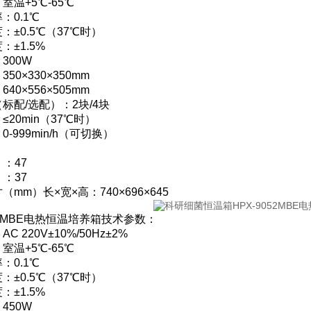
室温+5℃-65℃
：0.1℃
：±0.5℃（37℃时）
：±1.5%
300W
50×330×350mm
40×556×505mm
标配/选配）：2块/4块
20min（37℃时）
-999min/h（可切换）
：
）：47
）：37
mm）长×宽×高：740×696×645
082MBE电热恒温培养箱技术参数：
 220V±10%/50Hz±2%
室温+5℃-65℃
：0.1℃
：±0.5℃（37℃时）
：±1.5%
450W