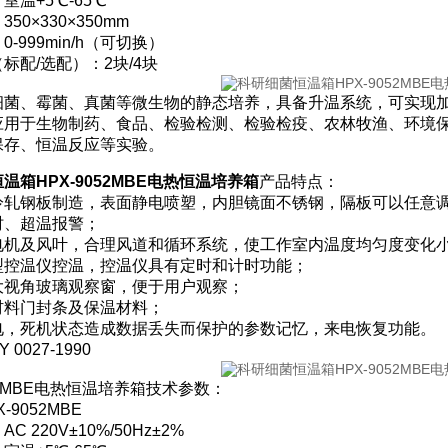
室温+5℃-65℃
50×330×350mm
-999min/h（可切换）
标配/选配）：2块/4块
细菌、霉菌、真菌等微生物的静态培养，具备升温系统，可实现
应用于生物制药、食品、检验检测、检验检疫、农林牧渔、环境
保存、恒温反应等实验。
温箱HPX-9052MBE电热恒温培养箱
产品特点：
冷轧钢板制造，表面静电喷塑，内胆镜面不锈钢，隔板可以任意
时、超温报警；
电机及风叶，合理风道和循环系统，使工作室内温度均匀度变化
型控温仪控温，控温仪具有定时和计时功能；
大视角玻璃观察窗，便于用户观察；
材料门封条及保温材料；
电，死机状态造成数据丢失而保护的参数记忆，来电恢复功能。
0027-1990
052MBE电热恒温培养箱技术参数：
-9052MBE
 220V±10%/50Hz±2%