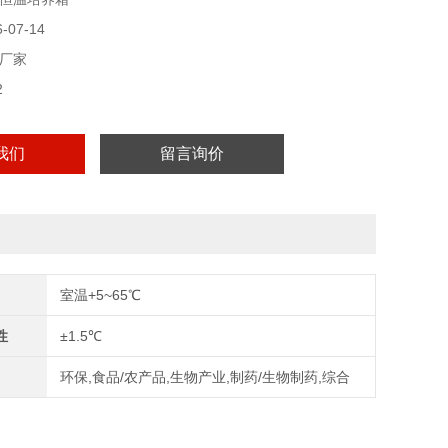
07-14
厂家
2
我们
留言询价
室温+5~65℃
性
±1.5℃
环保,食品/农产品,生物产业,制药/生物制药,综合